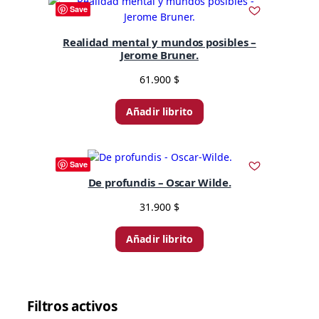
r
Save
t
e
Realidad mental y mundos posibles –
d
Jerome Bruner.
b
y
61.900
$
l
a
Añadir librito
t
e
s
Save
t
De profundis – Oscar Wilde.
31.900
$
Añadir librito
Filtros activos