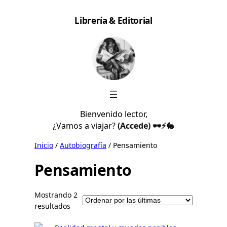
Saltar
Librería & Editorial
al
contenido
Bienvenido lector,
¿Vamos a viajar?
(Accede) 🕶️⚡🐇
Inicio
/
Autobiografía
/ Pensamiento
Pensamiento
Mostrando 2
S
resultados
o