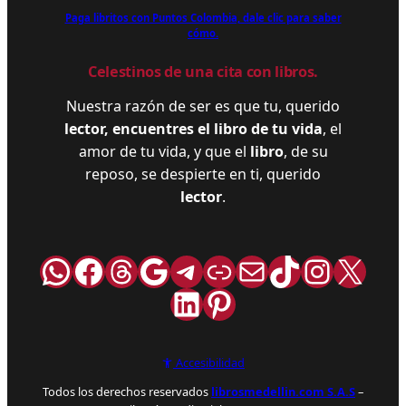
Paga libritos con Puntos Colombia, dale clic para saber
cómo.
Celestinos de una cita con libros.
Nuestra razón de ser es que tu, querido
lector, encuentres el libro de tu vida
, el
amor de tu vida, y que el
libro
, de su
reposo, se despierte en ti, querido
lector
.
WhatsApp
Facebook
Hilos
Google
Telegram
Enlace
Correo
TikTok
Instag
X
LinkedIn
Pinterest
Accesibilidad
Todos los derechos reservados
librosmedellin.com S.A.S
–