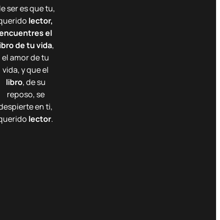
e ser es que tu,
querido
lector,
encuentres el
libro de tu vida
,
el amor de tu
vida, y que el
libro
, de su
reposo, se
despierte en ti,
querido
lector
.