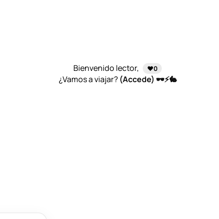
Bienvenido lector,
❤️0
¿Vamos a viajar?
(Accede) 🕶️⚡🐇