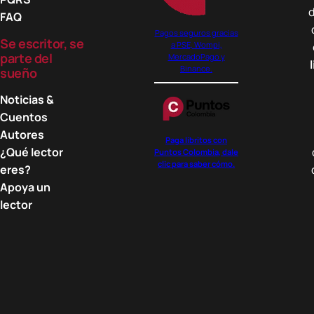
d
FAQ
Pagos seguros gracias
Se escritor, se
a PSE, Wompi,
parte del
MercadoPago y
Binance.
sueño
Noticias &
Cuentos
Autores
Paga libritos con
¿Qué lector
Puntos Colombia, dale
clic para saber cómo.
eres?
Apoya un
lector