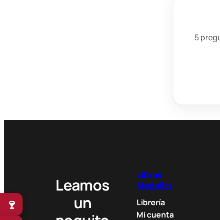
5 pregu
Libros
Leamos
Medellín
un
🍷
Librería
Mi cuenta