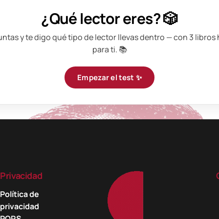
¿Qué lector eres? 🎲
ntas y te digo qué tipo de lector llevas dentro — con 3 libro
para ti. 📚
Empezar el test ✨
Privacidad
Política de
privacidad
PQRS