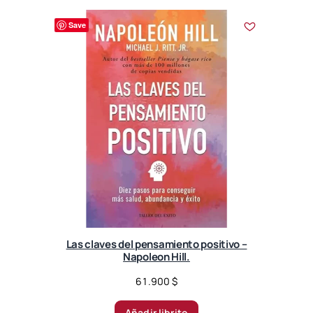
Save
Las claves del pensamiento positivo –
Napoleon Hill.
61.900
$
Añadir librito