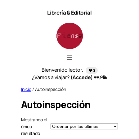
Saltar
Librería & Editorial
al
contenido
Bienvenido lector,
❤️0
¿Vamos a viajar?
(Accede) 🕶️⚡🐇
Inicio
/ Autoinspección
Autoinspección
Mostrando el
único
resultado