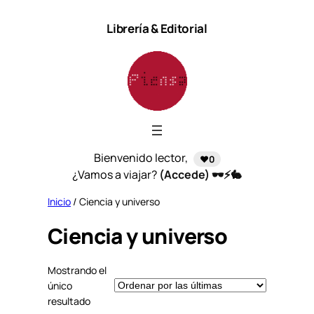
Saltar
Librería & Editorial
al
contenido
Bienvenido lector,
❤️0
¿Vamos a viajar?
(Accede) 🕶️⚡🐇
Inicio
/ Ciencia y universo
Ciencia y universo
Mostrando el
único
resultado