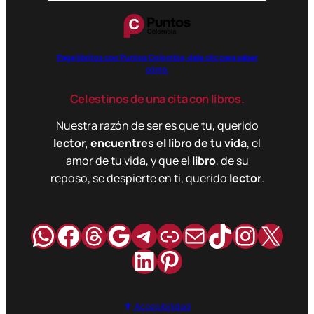
Paga libritos con Puntos Colombia, dale clic para saber
cómo.
Celestinos de una cita con libros.
Nuestra razón de ser es que tu, querido
lector, encuentres el libro de tu vida
, el
amor de tu vida, y que el
libro
, de su
reposo, se despierte en ti, querido
lector
.
WhatsApp
Facebook
Hilos
Google
Telegram
Enlace
Correo
TikTok
Instag
X
LinkedIn
Pinterest
Accesibilidad