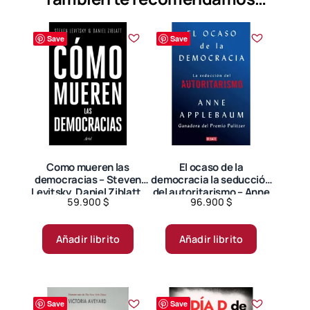
Save
Save
Como mueren las
El ocaso de la
democracias – Steven
democracia la seducción
Levitsky, Daniel Ziblatt.
del autoritarismo – Anne
59.900
$
96.900
$
Applebaum.
Añadir librito
Añadir librito
Save
Save