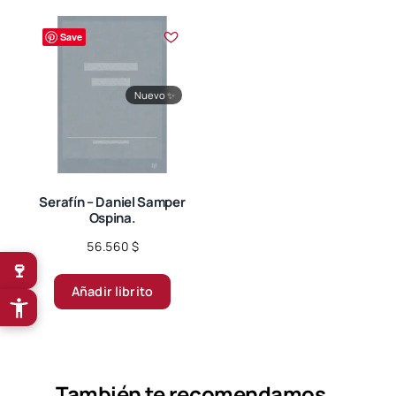
Save
Nuevo
✨
Serafín – Daniel Samper
Ospina.
56.560
$
🍷
Añadir librito
También te recomendamos…