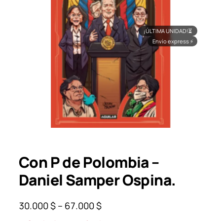
¡ÚLTIMA UNIDAD!
⏳
Envío express
⚡
Con P de Polombia –
Daniel Samper Ospina.
P
30.000
$
–
67.000
$
r