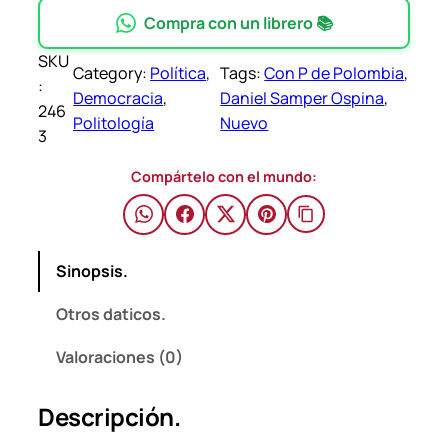
P
Compra con un librero 📚
$
d
SKU
e
Category:
Política
, 
Tags:
Con P de Polombia
, 
:
P
Democracia
, 
Daniel Samper Ospina
, 
246
o
Politología
Nuevo
3
l
o
Compártelo con el mundo:
m
b
i
Sinopsis.
a
–
Otros daticos.
D
a
Valoraciones (0)
n
i
Descripción.
e
l