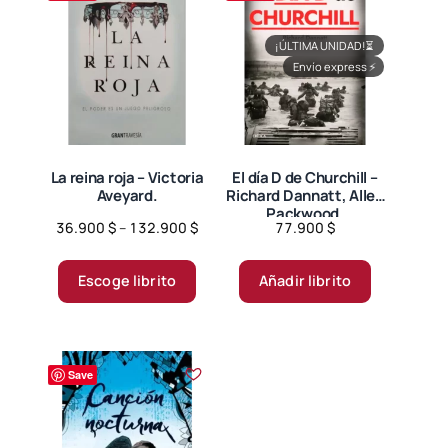
¡ÚLTIMA UNIDAD!
⏳
Envío express
⚡
La reina roja – Victoria
El día D de Churchill –
Aveyard.
Richard Dannatt, Allen
Packwood.
Price
36.900
$
–
132.900
$
77.900
$
range:
Este
36.900 $
producto
Escoge librito
Añadir librito
through
tiene
132.900 $
múltiples
variantes.
Save
Las
opciones
se