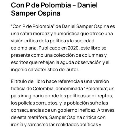
Con P de Polombia – Daniel
S
Samper Ospina
a
m
“Con P de Polombia” de Daniel Samper Ospina es
p
una sátira mordaz y humorística que ofrece una
e
visión crítica de la política y la sociedad
r
colombiana. Publicado en 2020, este libro se
O
presenta como una colección de columnas y
s
escritos que reflejan la aguda observación y el
p
ingenio característico del autor.
i
n
El título del libro hace referencia a una versión
a
ficticia de Colombia, denominada “Polombia”, un
.
país imaginario donde los políticos son ineptos,
c
los policías corruptos, y la población sufre las
a
consecuencias de un gobierno ineficaz. A través
n
de esta metáfora, Samper Ospina critica con
t
ironía y sarcasmo las realidades políticas y