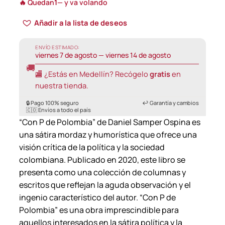
🔥 Quedan
1
— y va volando
i
Añadir a la lista de deseos
c
e
ENVÍO ESTIMADO:
viernes 7 de agosto — viernes 14 de agosto
r
🚚
a
🏬 ¿Estás en Medellín? Recógelo
gratis
en
n
nuestra tienda.
g
🔒 Pago 100% seguro
↩️ Garantía y cambios
🇨🇴 Envíos a todo el país
e
“Con P de Polombia” de Daniel Samper Ospina es
:
una sátira mordaz y humorística que ofrece una
3
visión crítica de la política y la sociedad
0
colombiana. Publicado en 2020, este libro se
presenta como una colección de columnas y
.
escritos que reflejan la aguda observación y el
0
ingenio característico del autor. “Con P de
0
Polombia” es una obra imprescindible para
0
aquellos interesados en la sátira política y la