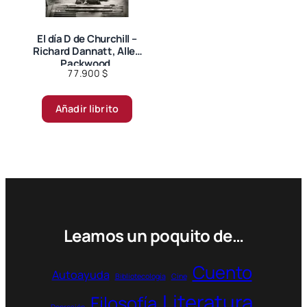
en
la
página
El día D de Churchill –
Richard Dannatt, Allen
de
Packwood.
producto
77.900
$
Añadir librito
Leamos un poquito de…
Cuento
Autoayuda
Bibliotecología
Cine
Literatura
Filosofía