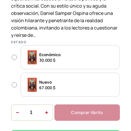
crítica social. Con su estilo único y su aguda
$
observación, Daniel Samper Ospina ofrece una
t
visión hilarante y penetrante de la realidad
colombiana, invitando a los lectores a cuestionar
h
y reírse de…
r
ESTADO
o
u
Económico
30.000 $
g
h
6
Nuevo
67.000 $
7
.
0
−
+
Comprar librito
0
C
0
o
n