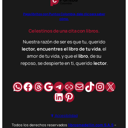
Paga libritos con Puntos Colombia, dale clic para saber
cómo.
Celestinos de una cita con libros.
Nuestra razón de ser es que tu, querido
lector, encuentres el libro de tu vida
, el
amor de tu vida, y que el
libro
, de su
reposo, se despierte en ti, querido
lector
.
WhatsApp
Facebook
Hilos
Google
Telegram
Enlace
Correo
TikTok
Instag
X
LinkedIn
Pinterest
Accesibilidad
Todos los derechos reservados
librosmedellin.com S.A.S
–