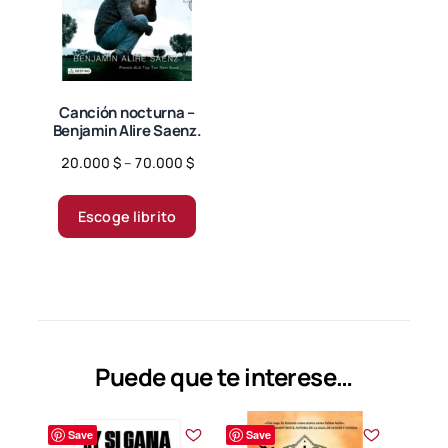
pueden
elegir
en
la
página
Canción nocturna –
Benjamin Alire Saenz.
de
producto
Price
20.000
$
–
70.000
$
range:
Este
20.000 $
producto
Escoge librito
through
tiene
70.000 $
múltiples
variantes.
Las
opciones
se
Puede que te interese…
pueden
elegir
Save
Save
en