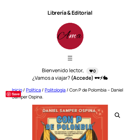
Saltar
Librería & Editorial
al
contenido
Bienvenido lector,
❤️0
¿Vamos a viajar?
(Accede) 🕶️⚡🐇
Inicio
/
Política
/
Politología
/ Con P de Polombia – Daniel
Save
Samper Ospina.