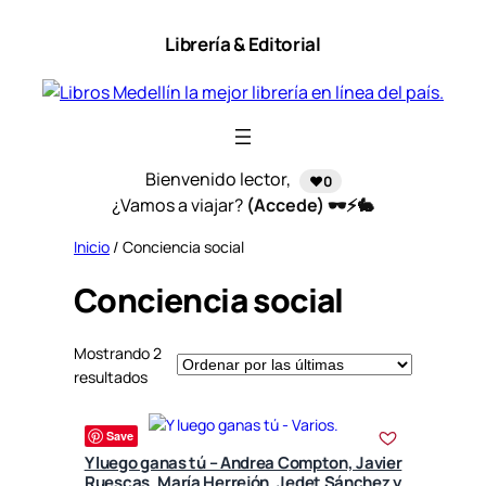
Saltar
Librería & Editorial
al
contenido
Bienvenido lector,
❤️0
¿Vamos a viajar?
(Accede) 🕶️⚡🐇
Inicio
/ Conciencia social
Conciencia social
Mostrando 2
S
resultados
o
r
Save
t
Y luego ganas tú – Andrea Compton, Javier
e
Ruescas, María Herrejón, Jedet Sánchez y