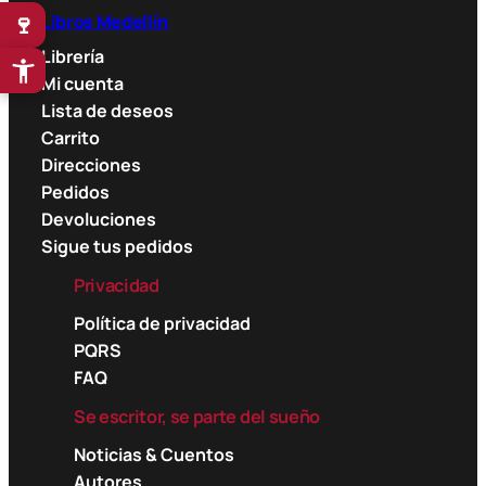
9
🍷
Libros Medellín
0
Librería
0
Mi cuenta
$
Lista de deseos
Carrito
Direcciones
Pedidos
Devoluciones
Sigue tus pedidos
Privacidad
Política de privacidad
PQRS
FAQ
Se escritor, se parte del sueño
Noticias & Cuentos
Autores