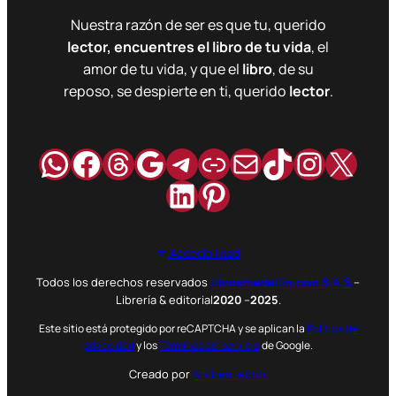
Nuestra razón de ser es que tu, querido
lector, encuentres el libro de tu vida
, el
amor de tu vida, y que el
libro
, de su
reposo, se despierte en ti, querido
lector
.
WhatsApp
Facebook
Hilos
Google
Telegram
Enlace
Correo
TikTok
Instag
X
LinkedIn
Pinterest
Accesibilidad
Todos los derechos reservados
librosmedellin.com S.A.S
–
Librería & editorial
2020
–
2025
.
Este sitio está protegido por reCAPTCHA y se aplican la
Política de
privacidad
y los
Términos del servicio
de Google.
Creado por
AndresLector