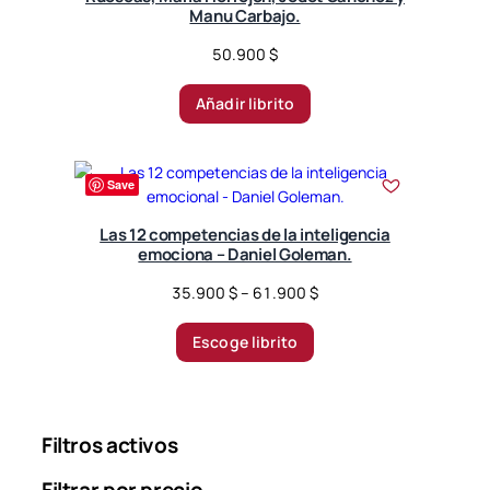
d
Manu Carbajo.
b
50.900
$
y
l
Añadir librito
a
t
e
s
Save
t
Las 12 competencias de la inteligencia
emociona – Daniel Goleman.
P
35.900
$
–
61.900
$
r
i
Escoge librito
c
e
r
a
Filtros activos
n
g
Filtrar por precio