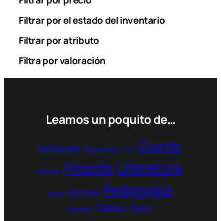
e
Filtrar por el estado del inventario
:
3
Filtrar por atributo
5
.
Filtra por valoración
9
0
0
$
Leamos un poquito de…
t
h
r
Cuento
Autoayuda
o
Bibliotecología
Cine
u
Literatura
Filosofía
g
Depresión
h
Pedagogía
Noticias
6
Música
1
Política
Terror
Personajes
.