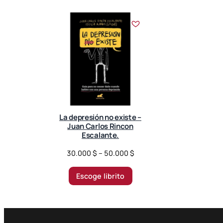
La depresión no existe –
Juan Carlos Rincon
Escalante.
P
30.000
$
–
50.000
$
r
i
Escoge librito
c
e
r
a