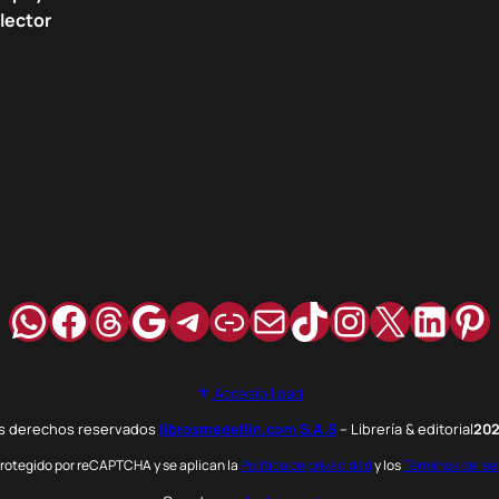
lector
WhatsApp
Facebook
Hilos
Google
Telegram
Enlace
Correo
TikTok
Instagra
X
Link
Pi
Accesibilidad
os derechos reservados
librosmedellin.com S.A.S
– Librería & editorial
20
 protegido por reCAPTCHA y se aplican la
Política de privacidad
y los
Términos del se