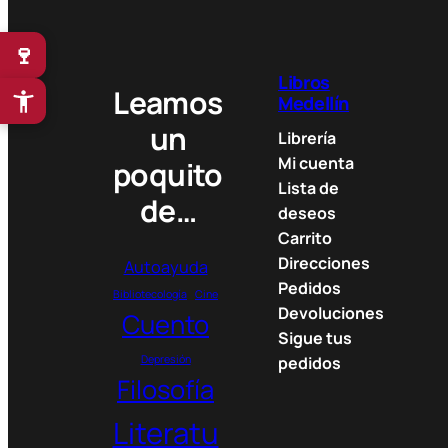
n
g
🍷
e
Libros
:
Leamos
Medellín
3
un
0
Librería
.
Mi cuenta
poquito
0
Lista de
de…
0
deseos
0
Carrito
Direcciones
Autoayuda
$
Pedidos
t
Bibliotecología
Cine
Devoluciones
Cuento
h
Sigue tus
r
Depresión
pedidos
o
Filosofía
u
g
Literatu
h