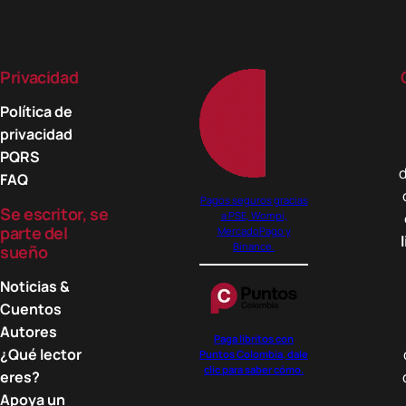
Privacidad
Política de
privacidad
PQRS
d
FAQ
Pagos seguros gracias
Se escritor, se
a PSE, Wompi,
parte del
MercadoPago y
Binance.
sueño
Noticias &
Cuentos
Autores
Paga libritos con
¿Qué lector
Puntos Colombia, dale
clic para saber cómo.
eres?
Apoya un