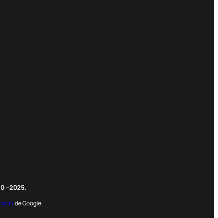
m
edIn
nterest
20
–
2025
.
rvicio
de Google.