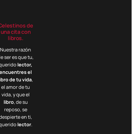
Celestinos de
una cita con
libros.
Nuestra razón
e ser es que tu,
querido
lector,
encuentres el
libro de tu vida
,
el amor de tu
vida, y que el
libro
, de su
reposo, se
despierte en ti,
querido
lector
.