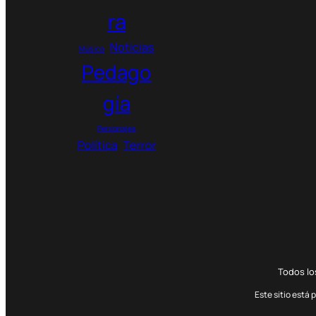
5
ra
0
.
Noticias
Música
0
Pedago
0
0
gía
$
Personajes
Política
Terror
Todos l
Este sitio está