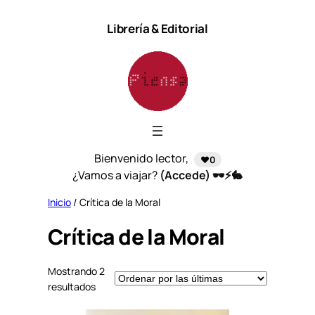
Saltar
Librería & Editorial
al
contenido
Bienvenido lector,
❤️0
¿Vamos a viajar?
(Accede) 🕶️⚡🐇
Inicio
/ Crítica de la Moral
Crítica de la Moral
Mostrando 2
S
resultados
o