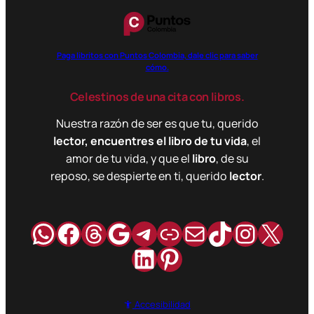
Paga libritos con Puntos Colombia, dale clic para saber
cómo.
Celestinos de una cita con libros.
Nuestra razón de ser es que tu, querido
lector, encuentres el libro de tu vida
, el
amor de tu vida, y que el
libro
, de su
reposo, se despierte en ti, querido
lector
.
WhatsApp
Facebook
Hilos
Google
Telegram
Enlace
Correo
TikTok
Instag
X
LinkedIn
Pinterest
Accesibilidad