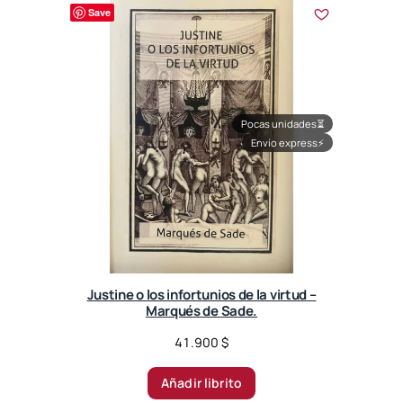
r
Save
t
e
d
b
y
l
Pocas unidades
⏳
a
Envío express
⚡
t
e
s
t
Justine o los infortunios de la virtud –
Marqués de Sade.
41.900
$
Añadir librito