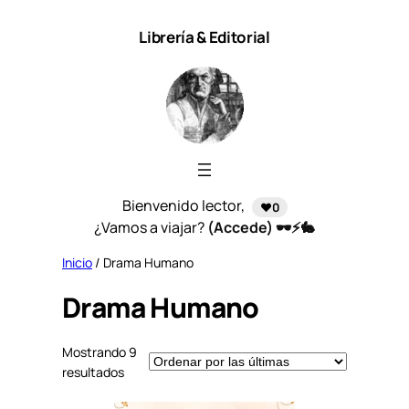
Saltar
Librería & Editorial
al
contenido
Bienvenido lector,
❤️0
¿Vamos a viajar?
(Accede) 🕶️⚡🐇
Inicio
/ Drama Humano
Drama Humano
Mostrando 9
S
resultados
o