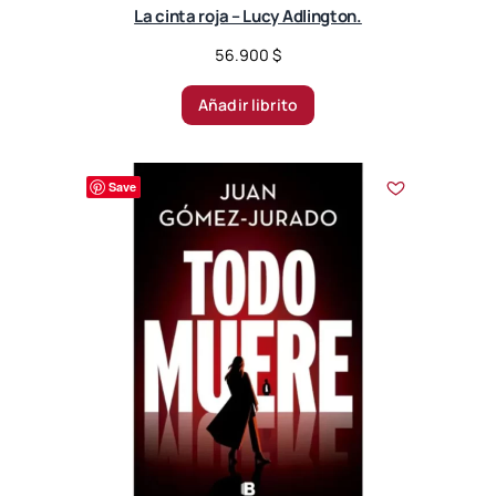
La cinta roja – Lucy Adlington.
56.900
$
Añadir librito
Save