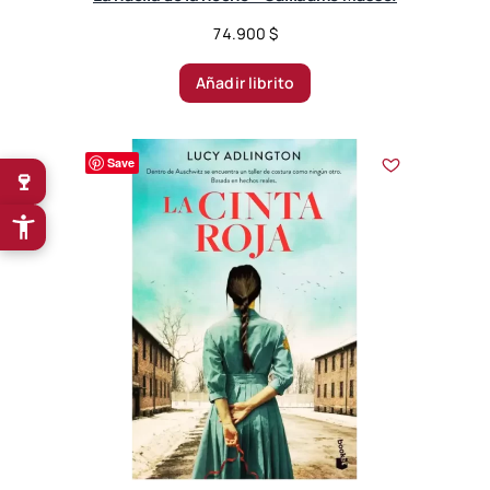
74.900
$
Añadir librito
Save
🍷