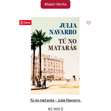
Añadir librito
Save
Tú no matarás – Julia Navarro.
85.900
$