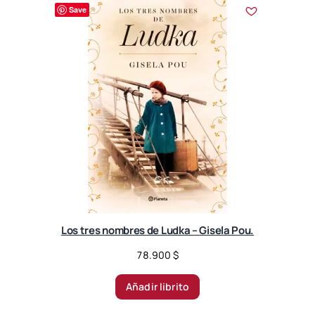
r
Save
t
e
d
b
y
l
a
t
e
s
t
Los tres nombres de Ludka – Gisela Pou.
78.900
$
Añadir librito