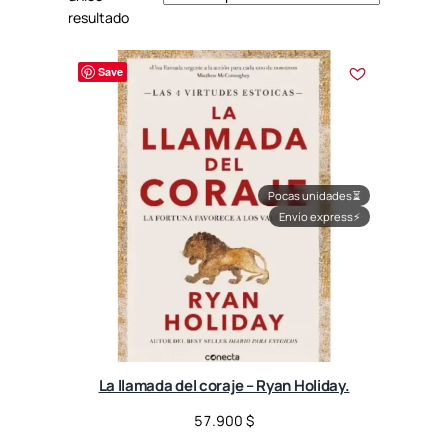
resultado
Save
Pocas unidades
⏳
Envío express
⚡
La llamada del coraje – Ryan Holiday.
57.900
$