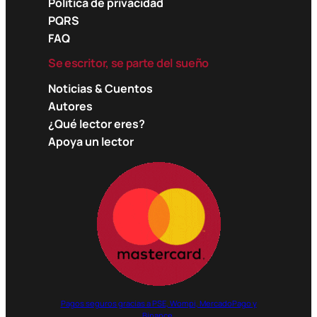
Política de privacidad
PQRS
FAQ
Se escritor, se parte del sueño
Noticias & Cuentos
Autores
¿Qué lector eres?
Apoya un lector
Pagos seguros gracias a PSE, Wompi, MercadoPago y
Binance.