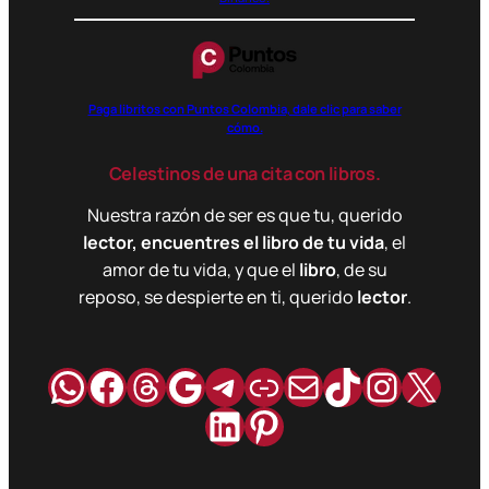
Paga libritos con Puntos Colombia, dale clic para saber
cómo.
Celestinos de una cita con libros.
Nuestra razón de ser es que tu, querido
lector, encuentres el libro de tu vida
, el
amor de tu vida, y que el
libro
, de su
reposo, se despierte en ti, querido
lector
.
WhatsApp
Facebook
Hilos
Google
Telegram
Enlace
Correo
TikTok
Instag
X
LinkedIn
Pinterest