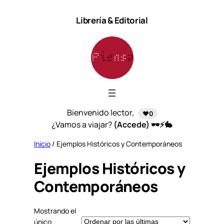
Saltar
Librería & Editorial
al
contenido
Bienvenido lector,
❤️0
¿Vamos a viajar?
(Accede) 🕶️⚡🐇
Inicio
/ Ejemplos Históricos y Contemporáneos
Ejemplos Históricos y
Contemporáneos
Mostrando el
único