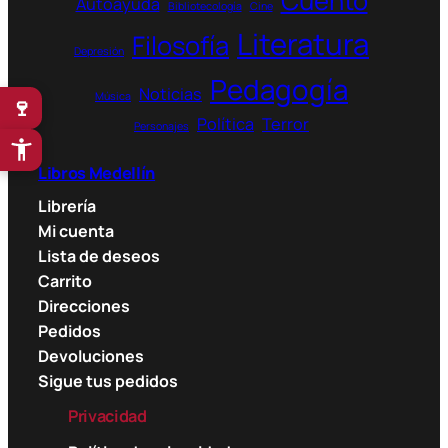
Cuento
Autoayuda
Bibliotecología
Cine
Literatura
Filosofía
Depresión
Pedagogía
Noticias
Música
🍷
Política
Terror
Personajes
Libros Medellín
Librería
Mi cuenta
Lista de deseos
Carrito
Direcciones
Pedidos
Devoluciones
Sigue tus pedidos
Privacidad