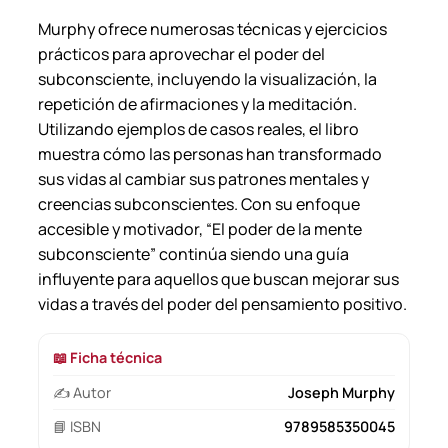
e
Murphy ofrece numerosas técnicas y ejercicios
p
prácticos para aprovechar el poder del
h
subconsciente, incluyendo la visualización, la
M
repetición de afirmaciones y la meditación.
u
Utilizando ejemplos de casos reales, el libro
r
muestra cómo las personas han transformado
p
sus vidas al cambiar sus patrones mentales y
h
creencias subconscientes. Con su enfoque
y
accesible y motivador, “El poder de la mente
.
subconsciente” continúa siendo una guía
c
influyente para aquellos que buscan mejorar sus
a
vidas a través del poder del pensamiento positivo.
n
t
📖 Ficha técnica
i
d
✍️ Autor
Joseph Murphy
a
📘 ISBN
9789585350045
d