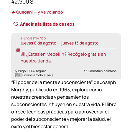
42.900
$
🔥 Quedan
1
— y va volando
Añadir a la lista de deseos
ENVÍO ESTIMADO:
jueves 6 de agosto — jueves 13 de agosto
🚚
🏬 ¿Estás en Medellín? Recógelo
gratis
en
nuestra tienda.
🔒 Pago 100% seguro
↩️ Garantía y cambios
🇨🇴 Envíos a todo el país
“El poder de la mente subconsciente” de Joseph
Murphy, publicado en 1963, explora cómo
nuestras creencias y pensamientos
subconscientes influyen en nuestra vida. El libro
ofrece técnicas prácticas para aprovechar el
poder del subconsciente y mejorar la salud, el
éxito y el bienestar general.