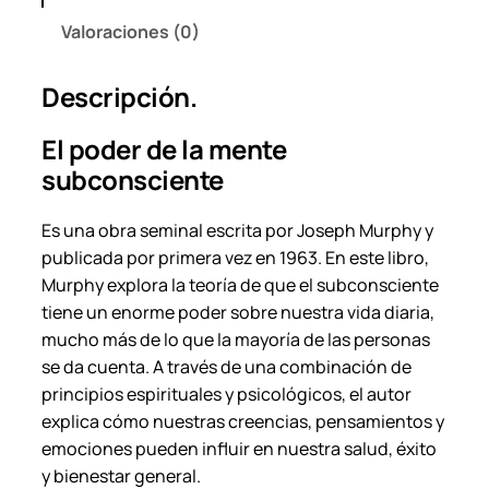
e
Valoraciones (0)
S
u
Descripción.
b
c
El poder de la mente
o
subconsciente
n
s
Es una obra seminal escrita por Joseph Murphy y
c
publicada por primera vez en 1963. En este libro,
i
Murphy explora la teoría de que el subconsciente
e
tiene un enorme poder sobre nuestra vida diaria,
n
mucho más de lo que la mayoría de las personas
t
se da cuenta. A través de una combinación de
e
principios espirituales y psicológicos, el autor
–
explica cómo nuestras creencias, pensamientos y
J
emociones pueden influir en nuestra salud, éxito
o
y bienestar general.
s