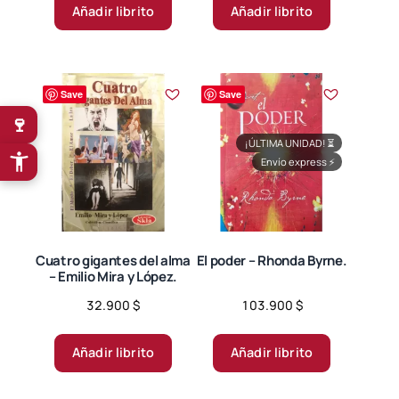
Añadir librito
Añadir librito
Save
Save
🍷
¡ÚLTIMA UNIDAD!
⏳
Envío express
⚡
Cuatro gigantes del alma
El poder – Rhonda Byrne.
– Emilio Mira y López.
32.900
$
103.900
$
Añadir librito
Añadir librito