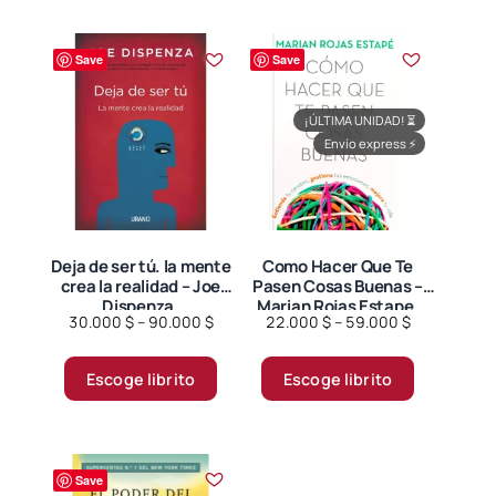
variantes.
Las
Save
Save
opciones
se
¡ÚLTIMA UNIDAD!
⏳
pueden
Envío express
⚡
elegir
en
la
página
Deja de ser tú. la mente
Como Hacer Que Te
de
crea la realidad – Joe
Pasen Cosas Buenas –
producto
Dispenza.
Marian Rojas Estape.
Price
Price
30.000
$
–
90.000
$
22.000
$
–
59.000
$
range:
range:
Este
Este
30.000 $
22.000 $
Escoge librito
Escoge librito
producto
producto
through
through
tiene
tiene
90.000 $
59.000 $
múltiples
múltiples
variantes.
variantes.
Save
Las
Las