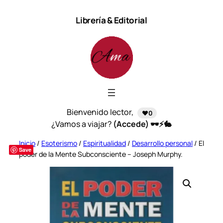
Saltar
Librería & Editorial
al
contenido
Bienvenido lector,
❤️0
¿Vamos a viajar?
(Accede) 🕶️⚡🐇
Inicio
/
Esoterismo
/
Espiritualidad
/
Desarrollo personal
/ El
Save
poder de la Mente Subconsciente – Joseph Murphy.