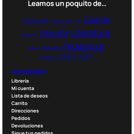
pueden
Leamos un poquito de…
elegir
en
Cuento
Autoayuda
Bibliotecología
Cine
la
Literatura
página
Filosofía
Depresión
de
Pedagogía
producto
Noticias
Música
Política
Terror
Personajes
Libros Medellín
Librería
Mi cuenta
Lista de deseos
Carrito
Direcciones
Pedidos
Devoluciones
Sigue tus pedidos