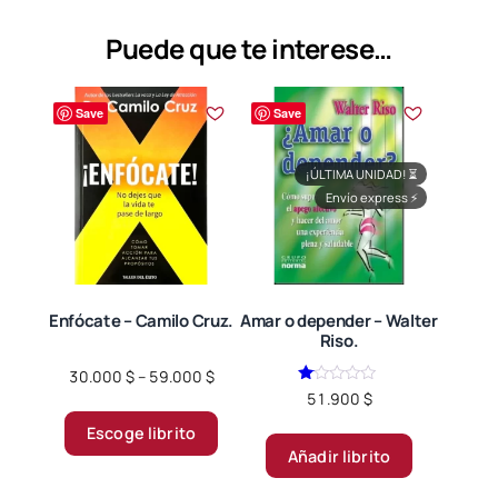
Puede que te interese…
Save
Save
¡ÚLTIMA UNIDAD!
⏳
Envío express
⚡
Enfócate – Camilo Cruz.
Amar o depender – Walter
Riso.
Price
30.000
$
–
59.000
$
Valorado
range:
51.900
$
Este
en
30.000 $
1.00
Escoge librito
producto
de
through
5
Añadir librito
tiene
59.000 $
múltiples