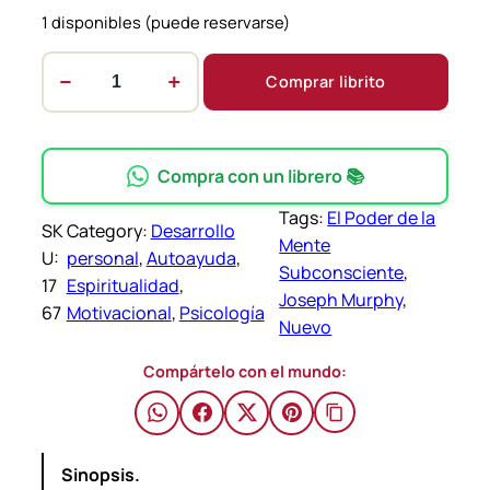
1 disponibles (puede reservarse)
−
+
Comprar librito
E
l
p
o
Compra con un librero 📚
d
Tags:
El Poder de la
e
SK
Category:
Desarrollo
Mente
r
U:
personal
, 
Autoayuda
, 
Subconsciente
, 
d
17
Espiritualidad
, 
Joseph Murphy
, 
e
67
Motivacional
, 
Psicología
Nuevo
l
a
Compártelo con el mundo:
M
e
n
Sinopsis.
t