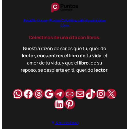
Paga libritos con Puntos Colombia, dale clic para saber
cómo.
Celestinos de una cita con libros.
Nuestra razón de ser es que tu, querido
lector, encuentres el libro de tu vida
, el
amor de tu vida, y que el
libro
, de su
reposo, se despierte en ti, querido
lector
.
WhatsApp
Facebook
Hilos
Google
Telegram
Enlace
Correo
TikTok
Instag
X
LinkedIn
Pinterest
Accesibilidad