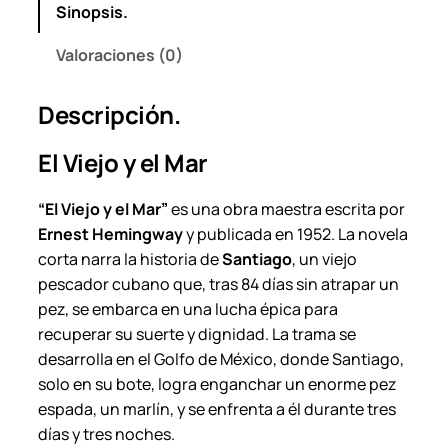
Sinopsis.
–
E
Valoraciones (0)
r
n
Descripción.
e
s
El Viejo y el Mar
t
H
“El Viejo y el Mar”
es una obra maestra escrita por
e
Ernest Hemingway
y publicada en 1952. La novela
m
corta narra la historia de
Santiago
, un viejo
i
pescador cubano que, tras 84 días sin atrapar un
n
pez, se embarca en una lucha épica para
g
recuperar su suerte y dignidad. La trama se
w
desarrolla en el Golfo de México, donde Santiago,
a
solo en su bote, logra enganchar un enorme pez
y
espada, un marlín, y se enfrenta a él durante tres
.
días y tres noches.
c