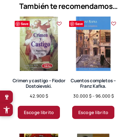
También te recomendamos…
Save
Save
Crimen y castigo – Fiodor
Cuentos completos –
Dostoievski.
Franz Kafka.
🍷
Price
42.900
$
30.000
$
–
96.000
$
range:
Este
Este
30.000 $
producto
producto
Escoge librito
Escoge librito
through
tiene
tiene
96.000 $
múltiples
múltiples
variantes.
variantes.