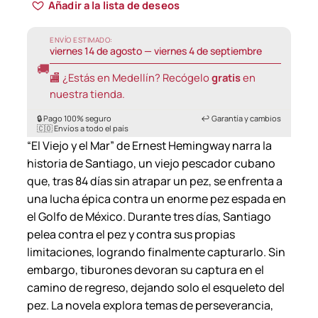
Añadir a la lista de deseos
ENVÍO ESTIMADO:
viernes 14 de agosto — viernes 4 de septiembre
🚚
🏬 ¿Estás en Medellín? Recógelo
gratis
en
nuestra tienda.
🔒 Pago 100% seguro
↩️ Garantía y cambios
🇨🇴 Envíos a todo el país
“El Viejo y el Mar” de Ernest Hemingway narra la
historia de Santiago, un viejo pescador cubano
que, tras 84 días sin atrapar un pez, se enfrenta a
una lucha épica contra un enorme pez espada en
el Golfo de México. Durante tres días, Santiago
pelea contra el pez y contra sus propias
limitaciones, logrando finalmente capturarlo. Sin
embargo, tiburones devoran su captura en el
camino de regreso, dejando solo el esqueleto del
pez. La novela explora temas de perseverancia,