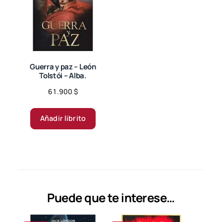
se
pueden
elegir
en
la
página
Guerra y paz – León
Tolstói – Alba.
de
producto
61.900
$
Añadir librito
Puede que te interese…