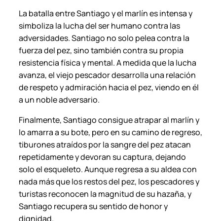
a
La batalla entre Santiago y el marlín es intensa y
n
simboliza la lucha del ser humano contra las
t
adversidades. Santiago no solo pelea contra la
i
fuerza del pez, sino también contra su propia
d
resistencia física y mental. A medida que la lucha
a
avanza, el viejo pescador desarrolla una relación
d
de respeto y admiración hacia el pez, viendo en él
a un noble adversario.
Finalmente, Santiago consigue atrapar al marlín y
lo amarra a su bote, pero en su camino de regreso,
tiburones atraídos por la sangre del pez atacan
repetidamente y devoran su captura, dejando
solo el esqueleto. Aunque regresa a su aldea con
nada más que los restos del pez, los pescadores y
turistas reconocen la magnitud de su hazaña, y
Santiago recupera su sentido de honor y
dignidad.