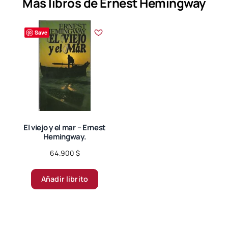
Más libros de Ernest Hemingway
Save
El viejo y el mar – Ernest
Hemingway.
64.900
$
Añadir librito