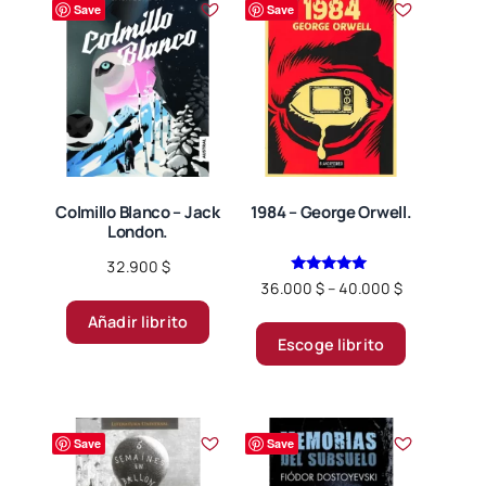
Save
Save
Colmillo Blanco – Jack
1984 – George Orwell.
London.
32.900
$
Valorado en
Price
36.000
$
–
40.000
$
5.00
range:
de 5
Este
Añadir librito
36.000 $
Escoge librito
producto
through
tiene
40.000 $
múltiples
variantes.
Save
Save
Las
opciones