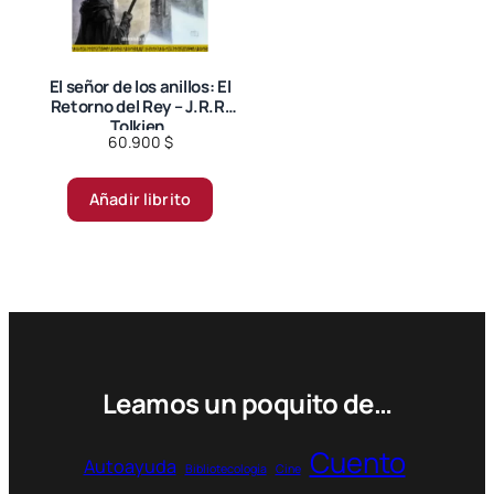
El señor de los anillos: El
Retorno del Rey – J.R.R.
Tolkien.
60.900
$
Añadir librito
Leamos un poquito de…
Cuento
Autoayuda
Bibliotecología
Cine