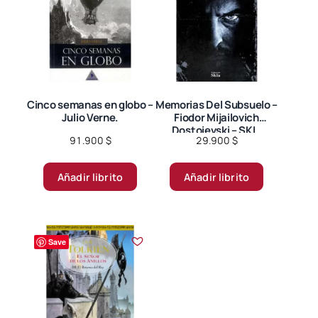
se
pueden
elegir
en
la
página
Cinco semanas en globo –
Memorias Del Subsuelo –
Julio Verne.
Fiodor Mijailovich
de
Dostoievski – SKL.
producto
91.900
$
29.900
$
Añadir librito
Añadir librito
Save