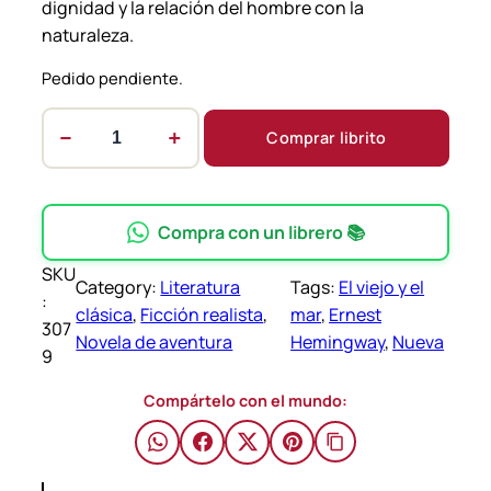
dignidad y la relación del hombre con la
naturaleza.
Pedido pendiente.
−
+
Comprar librito
E
l
V
i
Compra con un librero 📚
e
SKU
j
Category:
Literatura
Tags:
El viejo y el
:
o
clásica
, 
Ficción realista
, 
mar
, 
Ernest
307
Y
Novela de aventura
Hemingway
, 
Nueva
9
E
l
Compártelo con el mundo:
M
a
r