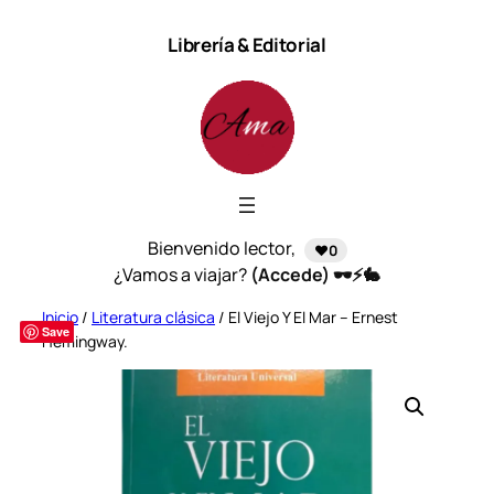
Saltar
Librería & Editorial
al
contenido
Bienvenido lector,
❤️0
¿Vamos a viajar?
(Accede) 🕶️⚡🐇
Inicio
/
Literatura clásica
/ El Viejo Y El Mar – Ernest
Save
Hemingway.