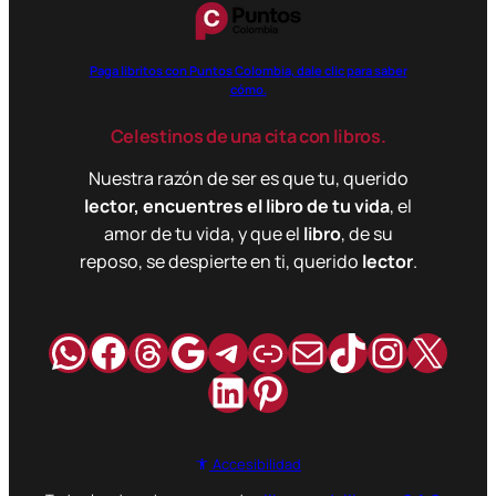
Paga libritos con Puntos Colombia, dale clic para saber
cómo.
Celestinos de una cita con libros.
Nuestra razón de ser es que tu, querido
lector, encuentres el libro de tu vida
, el
amor de tu vida, y que el
libro
, de su
reposo, se despierte en ti, querido
lector
.
WhatsApp
Facebook
Hilos
Google
Telegram
Enlace
Correo
TikTok
Instag
X
LinkedIn
Pinterest
Accesibilidad