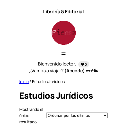
Saltar
Librería & Editorial
al
contenido
Bienvenido lector,
❤️0
¿Vamos a viajar?
(Accede) 🕶️⚡🐇
Inicio
/ Estudios Jurídicos
Estudios Jurídicos
Mostrando el
único
resultado