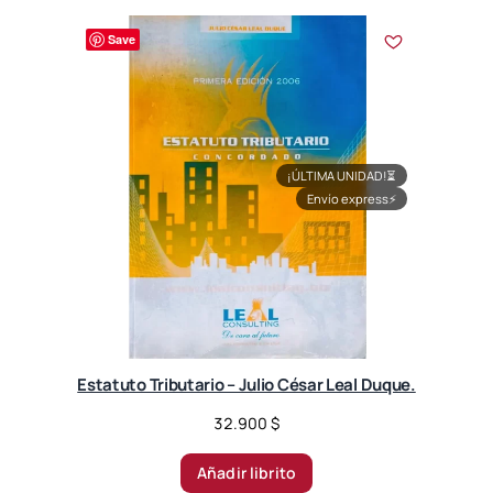
Save
¡ÚLTIMA UNIDAD!
⏳
Envío express
⚡
Estatuto Tributario – Julio César Leal Duque.
32.900
$
Añadir librito