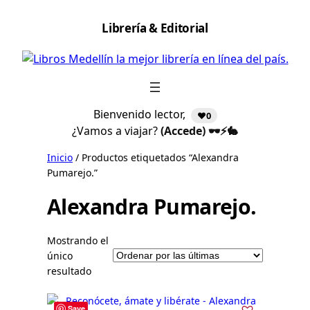
Saltar
Librería & Editorial
al
contenido
Bienvenido lector,
❤️0
¿Vamos a viajar?
(Accede) 🕶️⚡🐇
Inicio
/ Productos etiquetados “Alexandra
Pumarejo.”
Alexandra Pumarejo.
Mostrando el
único
resultado
Save