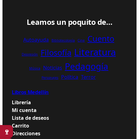
Leamos un poquito de…
Cuento
Autoayuda
Bibliotecología
Cine
Literatura
Filosofía
Depresión
Pedagogía
Noticias
Música
Política
Terror
Personajes
Libros Medellín
Librería
Mi cuenta
Lista de deseos
Carrito
🍷
Direcciones