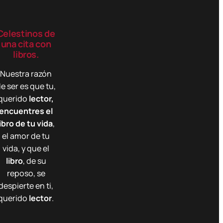
Celestinos de
una cita con
libros.
Nuestra razón
e ser es que tu,
querido
lector,
encuentres el
libro de tu vida
,
el amor de tu
vida, y que el
libro
, de su
reposo, se
despierte en ti,
querido
lector
.