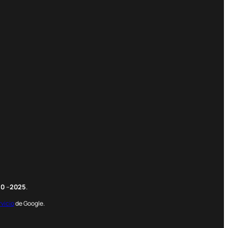
m
edIn
nterest
20
–
2025
.
rvicio
de Google.