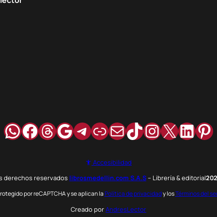
WhatsApp
Facebook
Hilos
Google
Telegram
Enlace
Correo
TikTok
Instagra
X
Link
Pi
Accesibilidad
os derechos reservados
librosmedellin.com S.A.S
– Librería & editorial
20
 protegido por reCAPTCHA y se aplican la
Política de privacidad
y los
Términos del se
Creado por
AndresLector