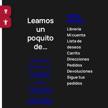
n
g
🍷
e
Libros
:
Leamos
Medellín
3
un
0
Librería
.
Mi cuenta
poquito
0
Lista de
de…
0
deseos
0
Carrito
Direcciones
Autoayuda
$
Pedidos
t
Bibliotecología
Cine
Devoluciones
Cuento
h
Sigue tus
r
Depresión
pedidos
o
Filosofía
u
g
Literatu
h
6