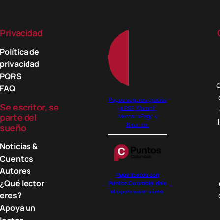
Privacidad
Política de
privacidad
PQRS
d
FAQ
Pagos seguros gracias
Se escritor, se
a PSE, Wompi,
parte del
MercadoPago y
Binance.
sueño
Noticias &
Cuentos
Autores
Paga libritos con
¿Qué lector
Puntos Colombia, dale
clic para saber cómo.
eres?
Apoya un
lector