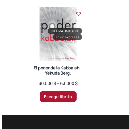
¡ÚLTIMA UNIDAD!
⏳
Envío express
⚡
El poder de la Kabbalah –
Yehuda Berg.
P
30.000
$
–
63.000
$
r
i
Escoge librito
c
e
r
a