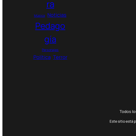
ra
3
.
Noticias
Música
0
Pedago
0
0
gía
$
Personajes
Política
Terror
Todos l
Este sitio está