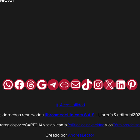
WhatsApp
Facebook
Hilos
Google
Telegram
Enlace
Correo
TikTok
Instagra
X
Link
Pi
Accesibilidad
os derechos reservados
librosmedellin.com S.A.S
– Librería & editorial
20
 protegido por reCAPTCHA y se aplican la
Política de privacidad
y los
Términos del se
Creado por
AndresLector