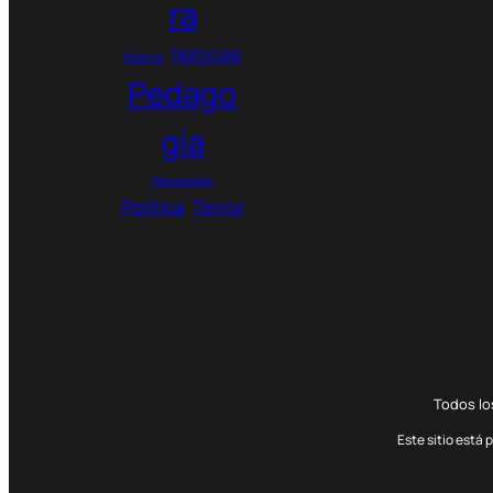
ra
Noticias
Música
Pedago
gía
Personajes
Política
Terror
Todos l
Este sitio está