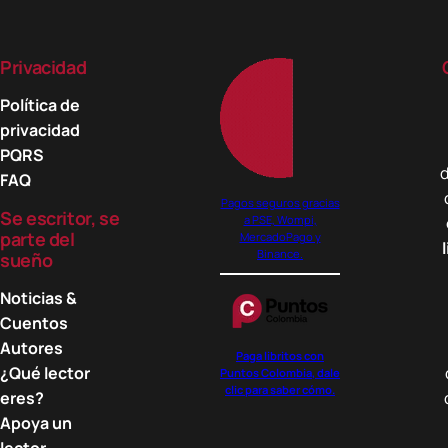
Privacidad
Política de
privacidad
PQRS
d
FAQ
Pagos seguros gracias
Se escritor, se
a PSE, Wompi,
parte del
MercadoPago y
Binance.
sueño
Noticias &
Cuentos
Autores
Paga libritos con
¿Qué lector
Puntos Colombia, dale
clic para saber cómo.
eres?
Apoya un
lector