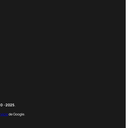
m
edIn
nterest
20
–
2025
.
rvicio
de Google.