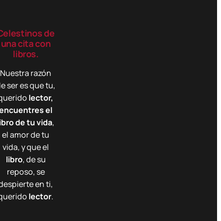
Celestinos de
una cita con
libros.
Nuestra razón
e ser es que tu,
querido
lector,
encuentres el
libro de tu vida
,
el amor de tu
vida, y que el
libro
, de su
reposo, se
despierte en ti,
querido
lector
.