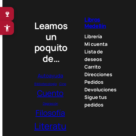
🍷
Libros
Leamos
Medellín
un
Librería
Mi cuenta
poquito
Lista de
de…
deseos
Carrito
Direcciones
Autoayuda
Pedidos
Bibliotecología
Cine
Devoluciones
Cuento
Sigue tus
Depresión
pedidos
Filosofía
Literatu