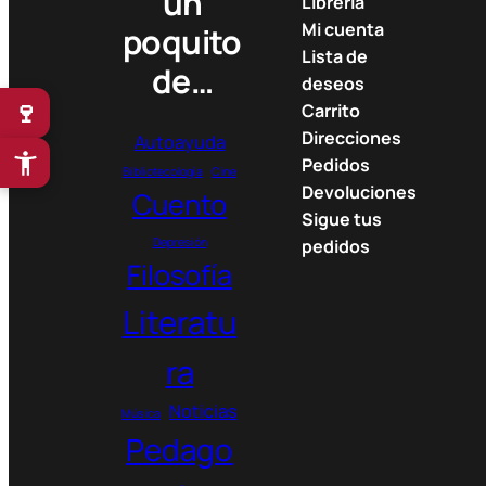
un
Librería
Mi cuenta
poquito
Lista de
de…
deseos
🍷
Carrito
Direcciones
Autoayuda
Pedidos
Bibliotecología
Cine
Devoluciones
Cuento
Sigue tus
Depresión
pedidos
Filosofía
Literatu
ra
Noticias
Música
Pedago