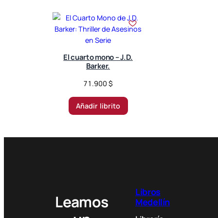
El cuarto mono – J.D.
Barker.
71.900
$
Añadir librito
Libros
Leamos
Medellín