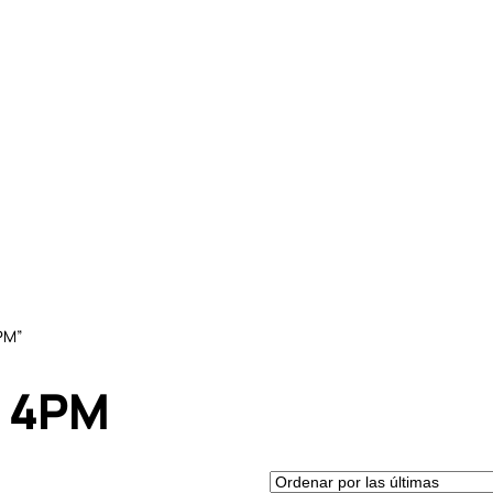
PM”
s 4PM