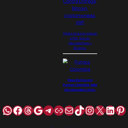
Pagos seguros gracias
a PSE, Wompi,
MercadoPago y
Binance.
Paga libritos con
Puntos Colombia, dale
clic para saber cómo.
WhatsApp
Facebook
Hilos
Google
Telegram
Enlace
Correo
TikTok
Instagra
X
Link
Pi