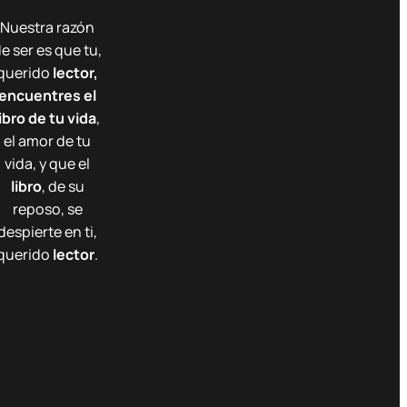
Nuestra razón
e ser es que tu,
querido
lector,
encuentres el
libro de tu vida
,
el amor de tu
vida, y que el
libro
, de su
reposo, se
despierte en ti,
querido
lector
.