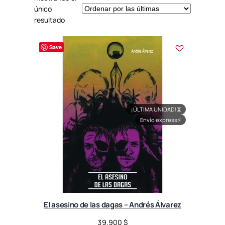
único
resultado
Save
¡ÚLTIMA UNIDAD!
⏳
Envío express
⚡
El asesino de las dagas – Andrés Álvarez
39.900
$