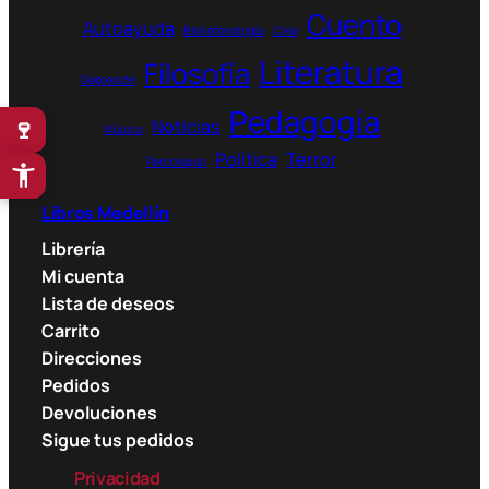
Cuento
Autoayuda
Bibliotecología
Cine
Literatura
Filosofía
Depresión
Pedagogía
🍷
Noticias
Música
Política
Terror
Personajes
Libros Medellín
Librería
Mi cuenta
Lista de deseos
Carrito
Direcciones
Pedidos
Devoluciones
Sigue tus pedidos
Privacidad