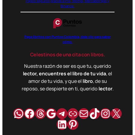
Pagos seguros gracias a PSE, Wompi, MercadoPago y
Binance.
Paga libritos con Puntos Colombia, dale clic para saber
cómo.
Celestinos de una cita con libros.
Nuestra razón de ser es que tu, querido
lector, encuentres el libro de tu vida
, el
amor de tu vida, y que el
libro
, de su
reposo, se despierte en ti, querido
lector
.
WhatsApp
Facebook
Hilos
Google
Telegram
Enlace
Correo
TikTok
Instag
X
LinkedIn
Pinterest