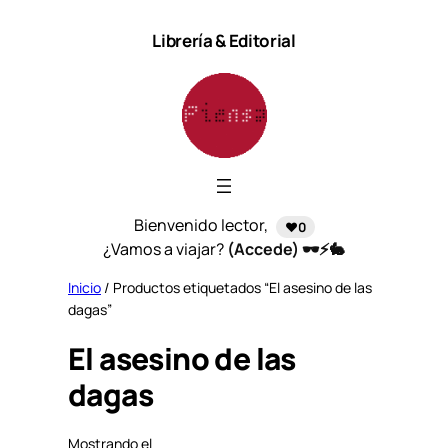
Saltar
Librería & Editorial
al
contenido
Bienvenido lector,
❤️0
¿Vamos a viajar?
(Accede) 🕶️⚡🐇
Inicio
/ Productos etiquetados “El asesino de las
dagas”
El asesino de las
dagas
Mostrando el