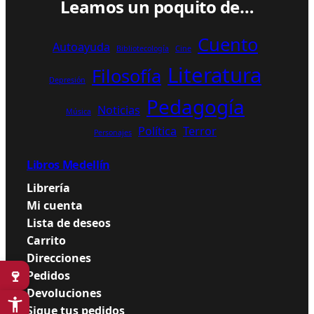
Leamos un poquito de…
Cuento
Autoayuda
Bibliotecología
Cine
Literatura
Filosofía
Depresión
Pedagogía
Noticias
Música
Política
Terror
Personajes
Libros Medellín
Librería
Mi cuenta
Lista de deseos
Carrito
Direcciones
🍷
Pedidos
Devoluciones
Sigue tus pedidos