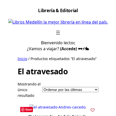
Saltar
Librería & Editorial
al
contenido
Bienvenido lector,
¿Vamos a viajar?
(Accede) 🕶️⚡🐇
Inicio
/ Productos etiquetados “El atravesado”
El atravesado
Mostrando el
único
resultado
Save