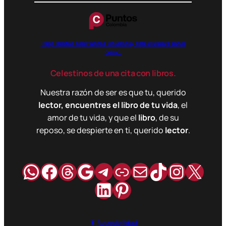
Paga libritos con Puntos Colombia, dale clic para saber
cómo.
Celestinos de una cita con libros.
Nuestra razón de ser es que tu, querido
lector, encuentres el libro de tu vida
, el
amor de tu vida, y que el
libro
, de su
reposo, se despierte en ti, querido
lector
.
WhatsApp
Facebook
Hilos
Google
Telegram
Enlace
Correo
TikTok
Instag
X
LinkedIn
Pinterest
Accesibilidad