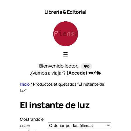
Saltar
Librería & Editorial
al
contenido
Bienvenido lector,
❤️0
¿Vamos a viajar?
(Accede) 🕶️⚡🐇
Inicio
/ Productos etiquetados “El instante de
luz”
El instante de luz
Mostrando el
único