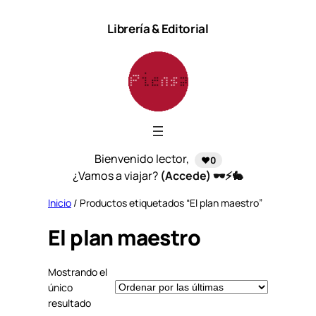
Saltar
Librería & Editorial
al
contenido
Bienvenido lector,
❤️0
¿Vamos a viajar?
(Accede) 🕶️⚡🐇
Inicio
/ Productos etiquetados “El plan maestro”
El plan maestro
Mostrando el
único
resultado