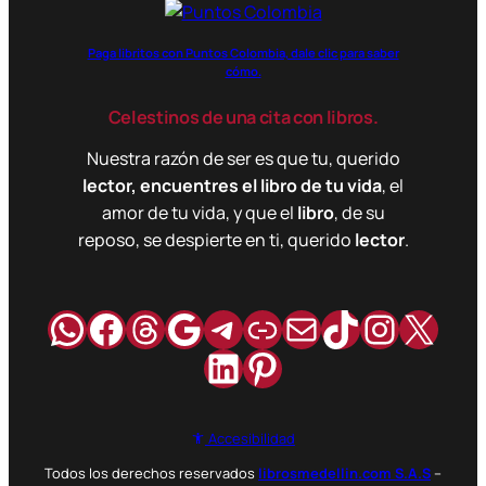
Paga libritos con Puntos Colombia, dale clic para saber
cómo.
Celestinos de una cita con libros.
Nuestra razón de ser es que tu, querido
lector, encuentres el libro de tu vida
, el
amor de tu vida, y que el
libro
, de su
reposo, se despierte en ti, querido
lector
.
WhatsApp
Facebook
Hilos
Google
Telegram
Enlace
Correo
TikTok
Instag
X
LinkedIn
Pinterest
Accesibilidad
Todos los derechos reservados
librosmedellin.com S.A.S
–