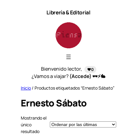
Saltar
Librería & Editorial
al
contenido
Bienvenido lector,
❤️0
¿Vamos a viajar?
(Accede) 🕶️⚡🐇
Inicio
/ Productos etiquetados “Ernesto Sábato”
Ernesto Sábato
Mostrando el
único
resultado