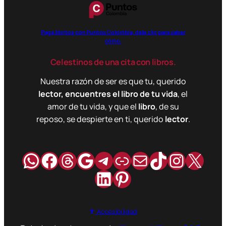
Paga libritos con Puntos Colombia, dale clic para saber
cómo.
Celestinos de una cita con libros.
Nuestra razón de ser es que tu, querido
lector, encuentres el libro de tu vida
, el
amor de tu vida, y que el
libro
, de su
reposo, se despierte en ti, querido
lector
.
WhatsApp
Facebook
Hilos
Google
Telegram
Enlace
Correo
TikTok
Instag
X
LinkedIn
Pinterest
Accesibilidad