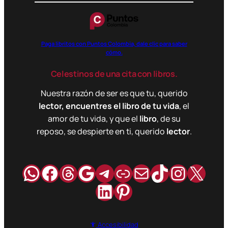
Paga libritos con Puntos Colombia, dale clic para saber
cómo.
Celestinos de una cita con libros.
Nuestra razón de ser es que tu, querido
lector, encuentres el libro de tu vida
, el
amor de tu vida, y que el
libro
, de su
reposo, se despierte en ti, querido
lector
.
WhatsApp
Facebook
Hilos
Google
Telegram
Enlace
Correo
TikTok
Instag
X
LinkedIn
Pinterest
Accesibilidad