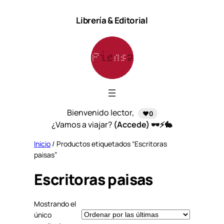
Saltar
Librería & Editorial
al
contenido
Bienvenido lector,
❤️0
¿Vamos a viajar?
(Accede) 🕶️⚡🐇
Inicio
/ Productos etiquetados “Escritoras
paisas”
Escritoras paisas
Mostrando el
único