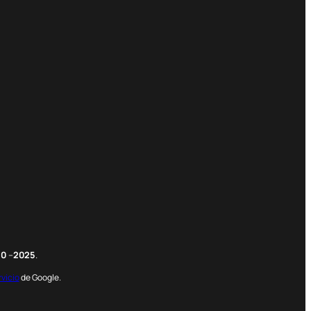
m
edIn
nterest
20
–
2025
.
rvicio
de Google.