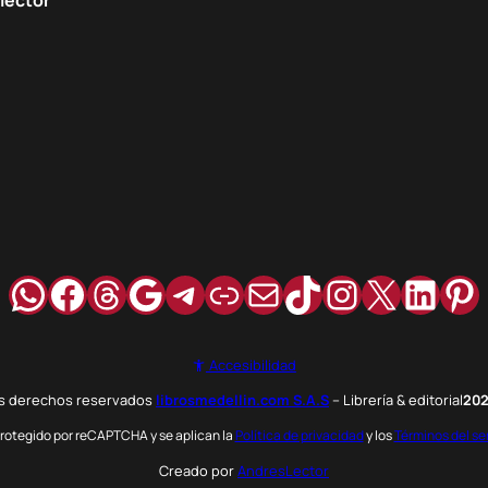
WhatsApp
Facebook
Hilos
Google
Telegram
Enlace
Correo
TikTok
Instagra
X
Link
Pi
Accesibilidad
os derechos reservados
librosmedellin.com S.A.S
– Librería & editorial
20
 protegido por reCAPTCHA y se aplican la
Política de privacidad
y los
Términos del se
Creado por
AndresLector