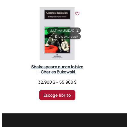
¡ÚLTIMA UNIDAD!
⏳
Envío express
⚡
Shakespeare nunca lo hizo
– Charles Bukowski.
P
32.900
$
–
55.900
$
r
i
Escoge librito
c
e
r
a