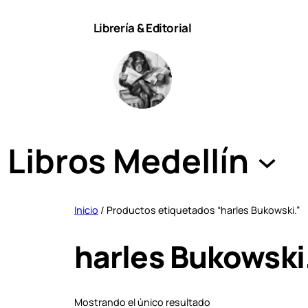
Saltar
Librería & Editorial
al
contenido
Libros Medellín
Inicio
/ Productos etiquetados “harles Bukowski.”
harles Bukowski
Mostrando el único resultado