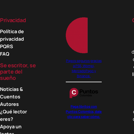
Privacidad
Política de
privacidad
PQRS
d
FAQ
Pagos seguros gracias
Se escritor, se
a PSE, Wompi,
parte del
MercadoPago y
Binance.
sueño
Noticias &
Cuentos
Autores
Paga libritos con
¿Qué lector
Puntos Colombia, dale
clic para saber cómo.
eres?
Apoya un
lector