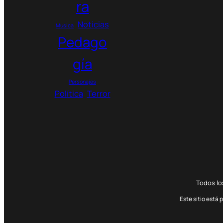
ra
5
.
Noticias
Música
9
Pedago
0
0
gía
$
Personajes
Política
Terror
Todos l
Este sitio está