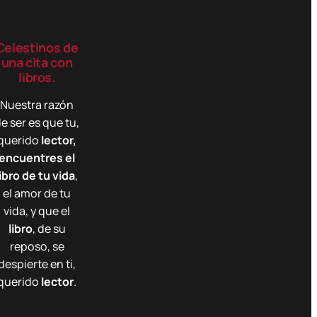
Celestinos de
una cita con
libros.
Nuestra razón
e ser es que tu,
querido
lector,
encuentres el
libro de tu vida
,
el amor de tu
vida, y que el
libro
, de su
reposo, se
despierte en ti,
querido
lector
.