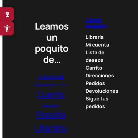
n
g
🍷
e
Libros
:
Leamos
Medellín
3
un
2
Librería
.
Mi cuenta
poquito
9
Lista de
de…
0
deseos
0
Carrito
Direcciones
Autoayuda
$
Pedidos
t
Bibliotecología
Cine
Devoluciones
Cuento
h
Sigue tus
r
Depresión
pedidos
o
Filosofía
u
g
Literatu
h
5