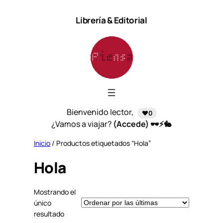
Saltar
Librería & Editorial
al
contenido
Bienvenido lector,
❤️0
¿Vamos a viajar?
(Accede) 🕶️⚡🐇
Inicio
/ Productos etiquetados “Hola”
Hola
Mostrando el
único
resultado