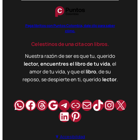
Paga libritos con Puntos Colombia, dale clic para saber
cómo.
Celestinos de una cita con libros.
Nuestra razón de ser es que tu, querido
lector, encuentres el libro de tu vida
, el
amor de tu vida, y que el
libro
, de su
reposo, se despierte en ti, querido
lector
.
WhatsApp
Facebook
Hilos
Google
Telegram
Enlace
Correo
TikTok
Instag
X
LinkedIn
Pinterest
Accesibilidad