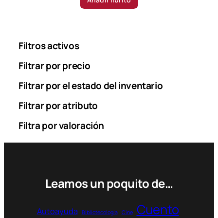
g
r
i
e
n
n
a
t
Filtros activos
l
p
p
r
Filtrar por precio
r
i
Filtrar por el estado del inventario
i
c
c
e
Filtrar por atributo
e
i
w
s
Filtra por valoración
a
:
s
3
:
3
3
9
7
.
Leamos un poquito de…
2
0
.
0
9
0
Cuento
Autoayuda
0
Bibliotecología
Cine