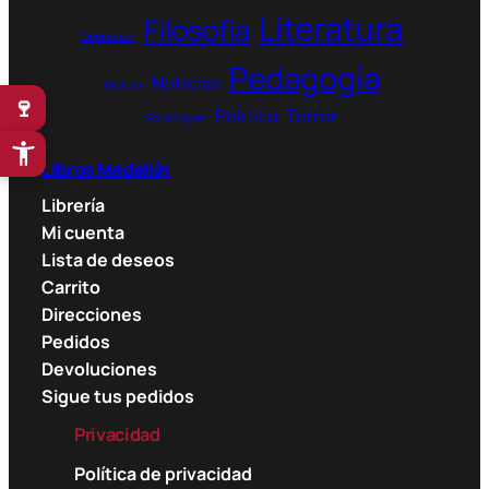
0
$
Literatura
Filosofía
.
Depresión
$
Pedagogía
Noticias
.
Música
🍷
Política
Terror
Personajes
Libros Medellín
Librería
Mi cuenta
Lista de deseos
Carrito
Direcciones
Pedidos
Devoluciones
Sigue tus pedidos
Privacidad
Política de privacidad