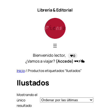
Saltar
Librería & Editorial
al
contenido
Bienvenido lector,
❤️0
¿Vamos a viajar?
(Accede) 🕶️⚡🐇
Inicio
/ Productos etiquetados “Ilustados”
Ilustados
Mostrando el
único
resultado