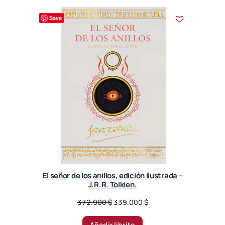
Save
El señor de los anillos, edición ilustrada –
J.R.R. Tolkien.
O
C
372.900
$
339.000
$
r
u
i
r
Añadir librito