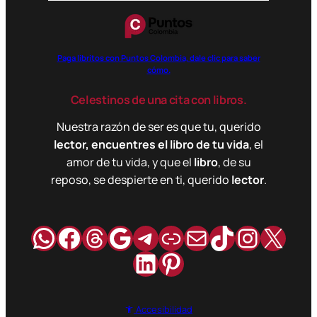
Paga libritos con Puntos Colombia, dale clic para saber
cómo.
Celestinos de una cita con libros.
Nuestra razón de ser es que tu, querido
lector, encuentres el libro de tu vida
, el
amor de tu vida, y que el
libro
, de su
reposo, se despierte en ti, querido
lector
.
WhatsApp
Facebook
Hilos
Google
Telegram
Enlace
Correo
TikTok
Instag
X
LinkedIn
Pinterest
Accesibilidad