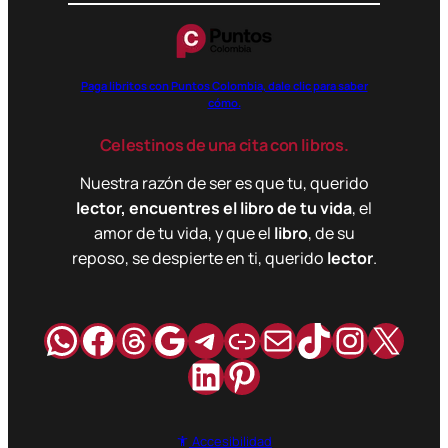
Paga libritos con Puntos Colombia, dale clic para saber
cómo.
Celestinos de una cita con libros.
Nuestra razón de ser es que tu, querido
lector, encuentres el libro de tu vida
, el
amor de tu vida, y que el
libro
, de su
reposo, se despierte en ti, querido
lector
.
WhatsApp
Facebook
Hilos
Google
Telegram
Enlace
Correo
TikTok
Instag
X
LinkedIn
Pinterest
Accesibilidad