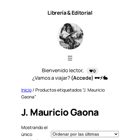
Saltar
Librería & Editorial
al
contenido
Bienvenido lector,
❤️0
¿Vamos a viajar?
(Accede) 🕶️⚡🐇
Inicio
/ Productos etiquetados “J. Mauricio
Gaona”
J. Mauricio Gaona
Mostrando el
único