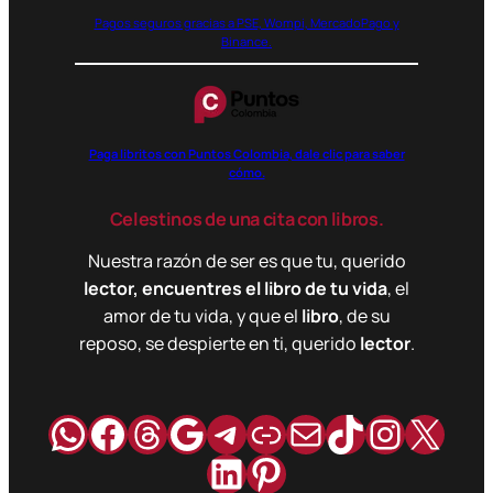
Pagos seguros gracias a PSE, Wompi, MercadoPago y
Binance.
Paga libritos con Puntos Colombia, dale clic para saber
cómo.
Celestinos de una cita con libros.
Nuestra razón de ser es que tu, querido
lector, encuentres el libro de tu vida
, el
amor de tu vida, y que el
libro
, de su
reposo, se despierte en ti, querido
lector
.
WhatsApp
Facebook
Hilos
Google
Telegram
Enlace
Correo
TikTok
Instag
X
LinkedIn
Pinterest