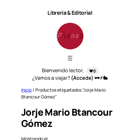
Saltar
Librería & Editorial
al
contenido
Bienvenido lector,
❤️0
¿Vamos a viajar?
(Accede) 🕶️⚡🐇
Inicio
/ Productos etiquetados “Jorje Mario
Btancour Gómez”
Jorje Mario Btancour
Gómez
Mostrando el