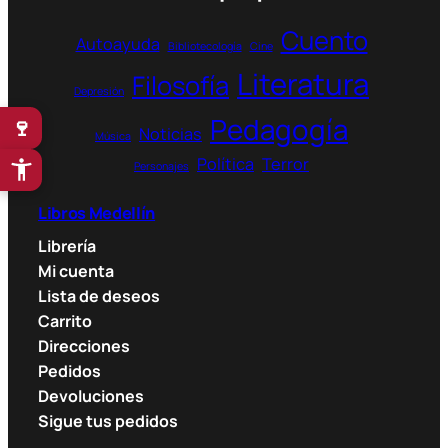
Cuento
Autoayuda
Bibliotecología
Cine
Literatura
Filosofía
Depresión
Pedagogía
🍷
Noticias
Música
Política
Terror
Personajes
Libros Medellín
Librería
Mi cuenta
Lista de deseos
Carrito
Direcciones
Pedidos
Devoluciones
Sigue tus pedidos