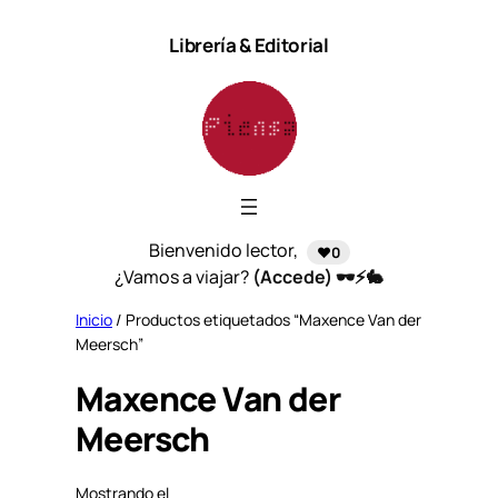
Saltar
Librería & Editorial
al
contenido
Bienvenido lector,
❤️0
¿Vamos a viajar?
(Accede) 🕶️⚡🐇
Inicio
/ Productos etiquetados “Maxence Van der
Meersch”
Maxence Van der
Meersch
Mostrando el