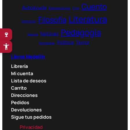
Cuento
Autoayuda
Bibliotecología
Cine
Literatura
Filosofía
Depresión
Pedagogía
🍷
Noticias
Música
Política
Terror
Personajes
Libros Medellín
Librería
Mi cuenta
Lista de deseos
Carrito
Direcciones
Pedidos
Devoluciones
Sigue tus pedidos
Privacidad