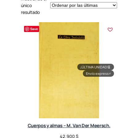
único
resultado
Save
¡ÚLTIMA UNIDAD!
⏳
Envío express
⚡
Cuerpos y almas – M. Van Der Meersch.
42.900
$