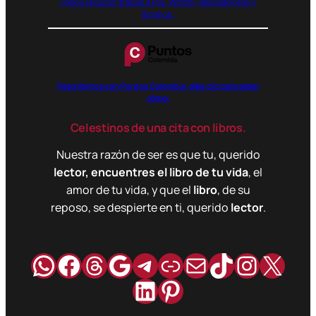
Pagos seguros gracias a PSE, Wompi, MercadoPago y
Binance.
Paga libritos con Puntos Colombia, dale clic para saber
cómo.
Celestinos de una cita con libros.
Nuestra razón de ser es que tu, querido
lector, encuentres el libro de tu vida
, el
amor de tu vida, y que el
libro
, de su
reposo, se despierte en ti, querido
lector
.
WhatsApp
Facebook
Hilos
Google
Telegram
Enlace
Correo
TikTok
Instag
X
LinkedIn
Pinterest