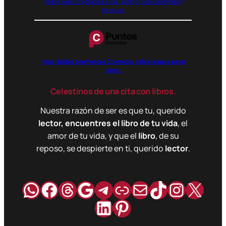
Pagos seguros gracias a PSE, Wompi, MercadoPago y
Binance.
Paga libritos con Puntos Colombia, dale clic para saber
cómo.
Celestinos de una cita con libros.
Nuestra razón de ser es que tu, querido
lector, encuentres el libro de tu vida
, el
amor de tu vida, y que el
libro
, de su
reposo, se despierte en ti, querido
lector
.
WhatsApp
Facebook
Hilos
Google
Telegram
Enlace
Correo
TikTok
Instag
X
LinkedIn
Pinterest