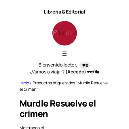
Saltar
Librería & Editorial
al
contenido
Bienvenido lector,
❤️0
¿Vamos a viajar?
(Accede) 🕶️⚡🐇
Inicio
/ Productos etiquetados “Murdle Resuelve
el crimen”
Murdle Resuelve el
crimen
Mostrando el