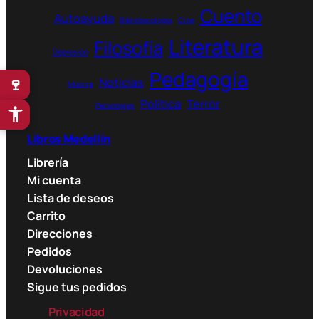
Cuento
Autoayuda
Bibliotecología
Cine
Literatura
Filosofía
Depresión
Pedagogía
🍷
Noticias
Música
Política
Terror
Personajes
Libros Medellín
Librería
Mi cuenta
Lista de deseos
Carrito
Direcciones
Pedidos
Devoluciones
Sigue tus pedidos
Privacidad