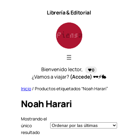
Saltar
Librería & Editorial
al
contenido
Bienvenido lector,
❤️0
¿Vamos a viajar?
(Accede) 🕶️⚡🐇
Inicio
/ Productos etiquetados “Noah Harari”
Noah Harari
Mostrando el
único
resultado