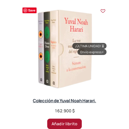
Save
¡ÚLTIMA UNIDAD!
⏳
Envío express
⚡
Colección de Yuval Noah Harari.
162.900
$
Añadir librito