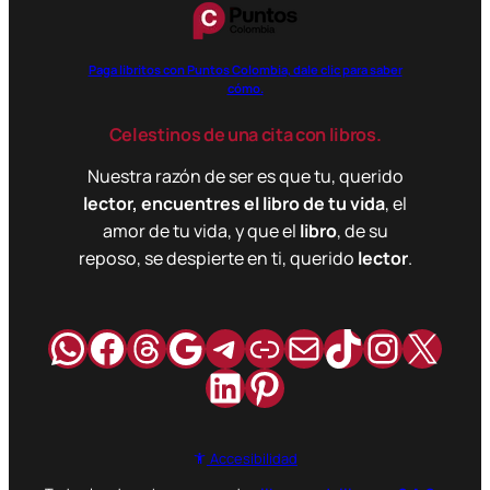
Paga libritos con Puntos Colombia, dale clic para saber
cómo.
Celestinos de una cita con libros.
Nuestra razón de ser es que tu, querido
lector, encuentres el libro de tu vida
, el
amor de tu vida, y que el
libro
, de su
reposo, se despierte en ti, querido
lector
.
WhatsApp
Facebook
Hilos
Google
Telegram
Enlace
Correo
TikTok
Instag
X
LinkedIn
Pinterest
Accesibilidad