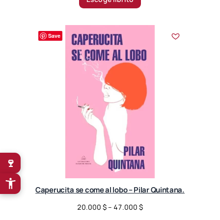
c
e
r
Save
a
n
g
e
:
3
2
.
9
0
0
🍷
$
t
Caperucita se come al lobo – Pilar Quintana.
h
r
P
20.000
$
–
47.000
$
o
r