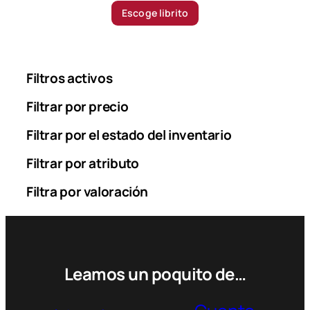
u
i
Escoge librito
g
c
h
e
6
r
2
a
Filtros activos
.
n
9
g
Filtrar por precio
0
e
0
Filtrar por el estado del inventario
:
2
$
Filtrar por atributo
0
.
Filtra por valoración
0
0
0
$
Leamos un poquito de…
t
h
r