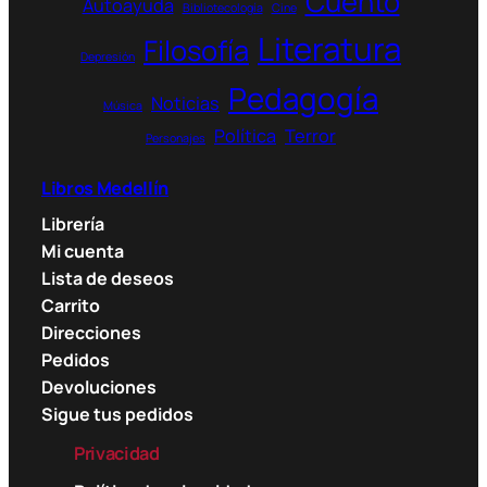
Cuento
Autoayuda
o
Bibliotecología
Cine
u
Literatura
Filosofía
g
Depresión
h
Pedagogía
Noticias
4
Música
7
Política
Terror
Personajes
.
0
Libros Medellín
0
Librería
0
Mi cuenta
$
Lista de deseos
Carrito
Direcciones
Pedidos
Devoluciones
Sigue tus pedidos
Privacidad