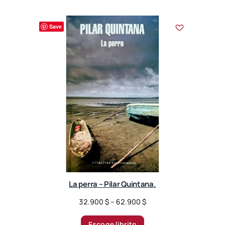
Save
La perra – Pilar Quintana.
P
32.900
$
–
62.900
$
r
i
Escoge librito