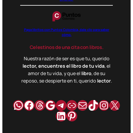
Paga libritos con Puntos Colombia, dale clic para saber
cómo.
Celestinos de una cita con libros.
Nuestra razón de ser es que tu, querido
lector, encuentres el libro de tu vida
, el
amor de tu vida, y que el
libro
, de su
reposo, se despierte en ti, querido
lector
.
WhatsApp
Facebook
Hilos
Google
Telegram
Enlace
Correo
TikTok
Instag
X
LinkedIn
Pinterest