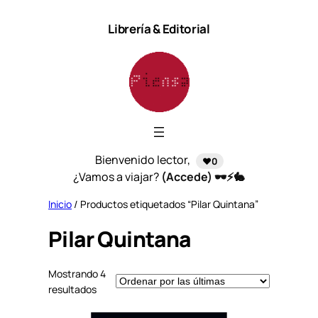
Saltar
Librería & Editorial
al
contenido
Bienvenido lector,
❤️0
¿Vamos a viajar?
(Accede) 🕶️⚡🐇
Inicio
/ Productos etiquetados “Pilar Quintana”
Pilar Quintana
Mostrando 4
S
resultados
o