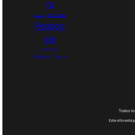
ra
5
.
Noticias
Música
0
Pedago
0
0
gía
$
Personajes
Política
Terror
Todos l
Este sitio está