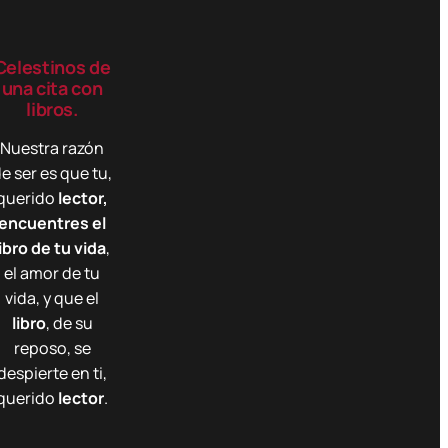
Celestinos de
una cita con
libros.
Nuestra razón
e ser es que tu,
querido
lector,
encuentres el
libro de tu vida
,
el amor de tu
vida, y que el
libro
, de su
reposo, se
despierte en ti,
querido
lector
.