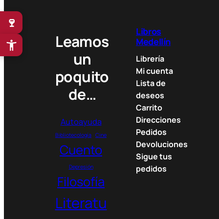
n
g
🍷
e
Libros
:
Leamos
Medellín
3
un
8
Librería
.
Mi cuenta
poquito
0
Lista de
de…
0
deseos
0
Carrito
Direcciones
Autoayuda
$
Pedidos
t
Bibliotecología
Cine
Devoluciones
Cuento
h
Sigue tus
r
Depresión
pedidos
o
Filosofía
u
g
Literatu
h
7