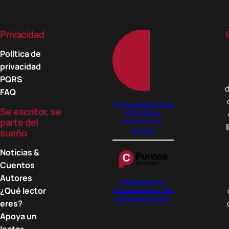
Privacidad
Política de
privacidad
PQRS
d
FAQ
Pagos seguros gracias
Se escritor, se
a PSE, Wompi,
parte del
MercadoPago y
Binance.
sueño
Noticias &
Cuentos
Autores
Paga libritos con
¿Qué lector
Puntos Colombia, dale
clic para saber cómo.
eres?
Apoya un
lector