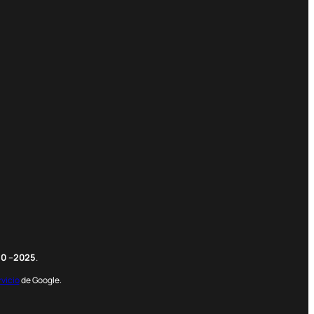
m
edIn
nterest
20
–
2025
.
rvicio
de Google.