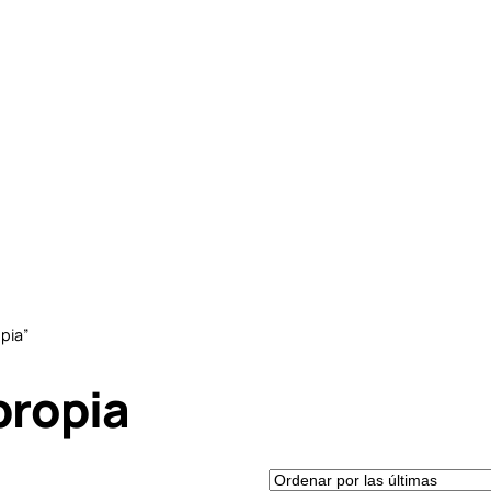
pia”
propia