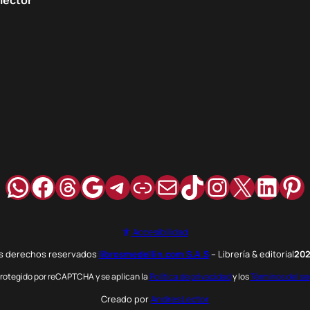
WhatsApp
Facebook
Hilos
Google
Telegram
Enlace
Correo
TikTok
Instagra
X
Link
Pi
Accesibilidad
os derechos reservados
librosmedellin.com S.A.S
– Librería & editorial
20
 protegido por reCAPTCHA y se aplican la
Política de privacidad
y los
Términos del se
Creado por
AndresLector