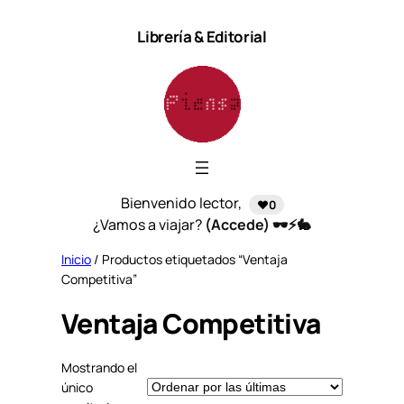
Saltar
Librería & Editorial
al
contenido
Bienvenido lector,
❤️0
¿Vamos a viajar?
(Accede) 🕶️⚡🐇
Inicio
/ Productos etiquetados “Ventaja
Competitiva”
Ventaja Competitiva
Mostrando el
único