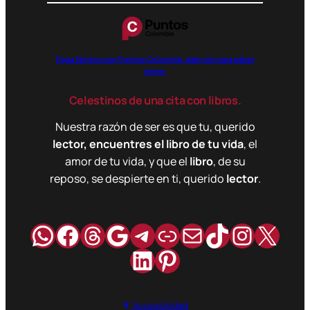
Paga libritos con Puntos Colombia, dale clic para saber
cómo.
Celestinos de una cita con libros.
Nuestra razón de ser es que tu, querido
lector, encuentres el libro de tu vida
, el
amor de tu vida, y que el
libro
, de su
reposo, se despierte en ti, querido
lector
.
WhatsApp
Facebook
Hilos
Google
Telegram
Enlace
Correo
TikTok
Instag
X
LinkedIn
Pinterest
Accesibilidad