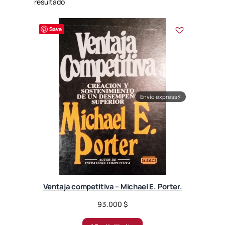
resultado
Save
Envío express
⚡
Ventaja competitiva – Michael E. Porter.
93.000
$