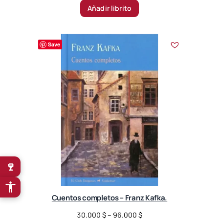
Añadir librito
Save
🍷
Cuentos completos – Franz Kafka.
P
30.000
$
–
96.000
$