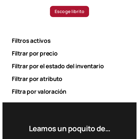
r
i
Escoge librito
c
e
r
a
Filtros activos
n
g
Filtrar por precio
e
Filtrar por el estado del inventario
:
3
Filtrar por atributo
0
.
Filtra por valoración
0
0
0
$
Leamos un poquito de…
t
h