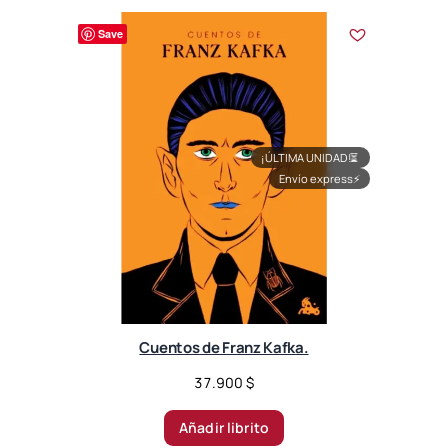
Save
¡ÚLTIMA UNIDAD!
⏳
Envío express
⚡
Cuentos de Franz Kafka.
37.900
$
Añadir librito