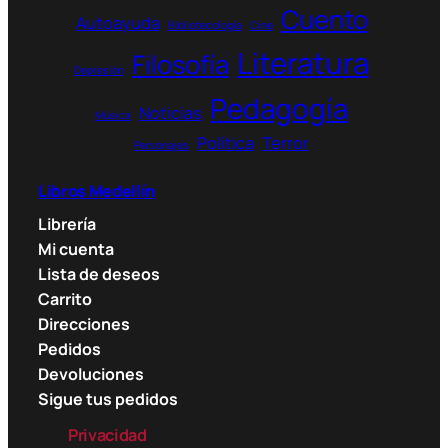
r
Cuento
Autoayuda
o
Bibliotecología
Cine
u
Literatura
Filosofía
g
Depresión
h
Pedagogía
Noticias
9
Música
6
Política
Terror
Personajes
.
0
Libros Medellín
0
Librería
0
Mi cuenta
$
Lista de deseos
Carrito
Direcciones
Pedidos
Devoluciones
Sigue tus pedidos
Privacidad