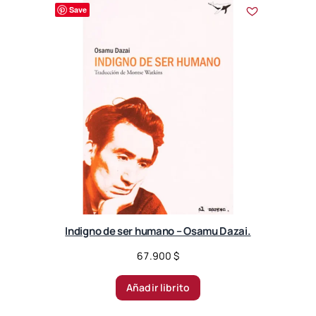
r
Save
t
e
d
b
y
l
a
t
e
s
t
Indigno de ser humano – Osamu Dazai.
67.900
$
Añadir librito