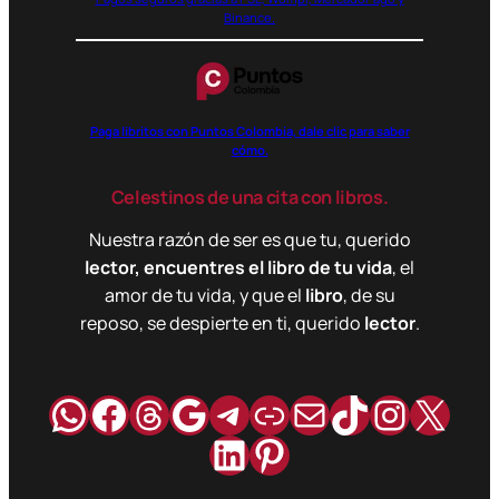
Binance.
Paga libritos con Puntos Colombia, dale clic para saber
cómo.
Celestinos de una cita con libros.
Nuestra razón de ser es que tu, querido
lector, encuentres el libro de tu vida
, el
amor de tu vida, y que el
libro
, de su
reposo, se despierte en ti, querido
lector
.
WhatsApp
Facebook
Hilos
Google
Telegram
Enlace
Correo
TikTok
Instag
X
LinkedIn
Pinterest