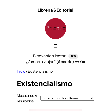
Saltar
Librería & Editorial
al
contenido
Bienvenido lector,
❤️0
¿Vamos a viajar?
(Accede) 🕶️⚡🐇
Inicio
/ Existencialismo
Existencialismo
Mostrando 4
S
resultados
o