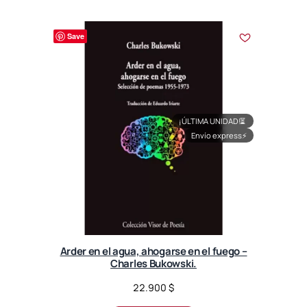
Save
¡ÚLTIMA UNIDAD!
⏳
Envío express
⚡
Arder en el agua, ahogarse en el fuego –
Charles Bukowski.
22.900
$