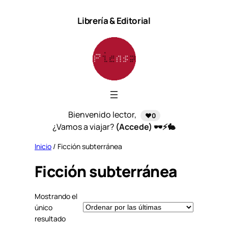
Saltar
Librería & Editorial
al
contenido
Bienvenido lector,
❤️0
¿Vamos a viajar?
(Accede) 🕶️⚡🐇
Inicio
/ Ficción subterránea
Ficción subterránea
Mostrando el
único
resultado