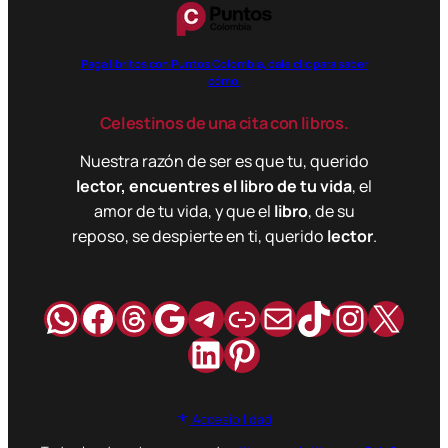
Paga libritos con Puntos Colombia, dale clic para saber
cómo.
Celestinos de una cita con libros.
Nuestra razón de ser es que tu, querido
lector, encuentres el libro de tu vida
, el
amor de tu vida, y que el
libro
, de su
reposo, se despierte en ti, querido
lector
.
WhatsApp
Facebook
Hilos
Google
Telegram
Enlace
Correo
TikTok
Instag
X
LinkedIn
Pinterest
Accesibilidad