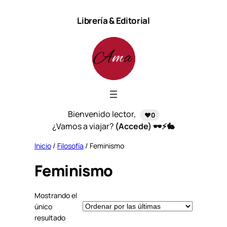
Saltar
Librería & Editorial
al
contenido
Bienvenido lector,
❤️0
¿Vamos a viajar?
(Accede) 🕶️⚡🐇
Inicio
/
Filosofía
/ Feminismo
Feminismo
Mostrando el
único
resultado