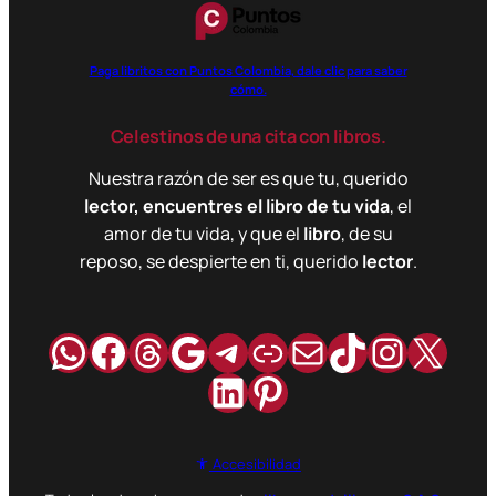
Paga libritos con Puntos Colombia, dale clic para saber
cómo.
Celestinos de una cita con libros.
Nuestra razón de ser es que tu, querido
lector, encuentres el libro de tu vida
, el
amor de tu vida, y que el
libro
, de su
reposo, se despierte en ti, querido
lector
.
WhatsApp
Facebook
Hilos
Google
Telegram
Enlace
Correo
TikTok
Instag
X
LinkedIn
Pinterest
Accesibilidad