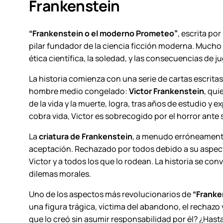
Frankenstein
“Frankenstein o el moderno Prometeo”
, escrita por
pilar fundador de la ciencia ficción moderna. Mucho 
ética científica, la soledad, y las consecuencias de ju
La historia comienza con una serie de cartas escrita
hombre medio congelado:
Victor Frankenstein
, qui
de la vida y la muerte, logra, tras años de estudio y
cobra vida, Victor es sobrecogido por el horror ant
La
criatura de Frankenstein
, a menudo erróneamente 
aceptación. Rechazado por todos debido a su aspect
Victor y a todos los que lo rodean. La historia se co
dilemas morales.
Uno de los aspectos más revolucionarios de
“Franke
una figura trágica, víctima del abandono, el rechazo 
que lo creó sin asumir responsabilidad por él? ¿Hast