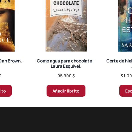
 Dan Brown.
Como agua para chocolate –
Corte de hiel
Laura Esquivel.
$
95.900
$
31.0
rito
Añadir librito
Esc