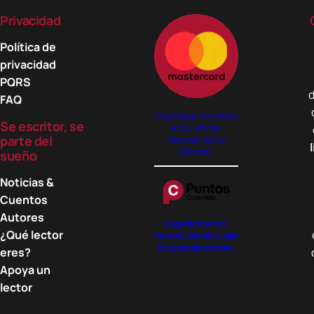
Privacidad
Política de
privacidad
PQRS
d
FAQ
Pagos seguros gracias
Se escritor, se
a PSE, Wompi,
parte del
MercadoPago y
Binance.
sueño
Noticias &
Cuentos
Autores
Paga libritos con
¿Qué lector
Puntos Colombia, dale
clic para saber cómo.
eres?
Apoya un
lector