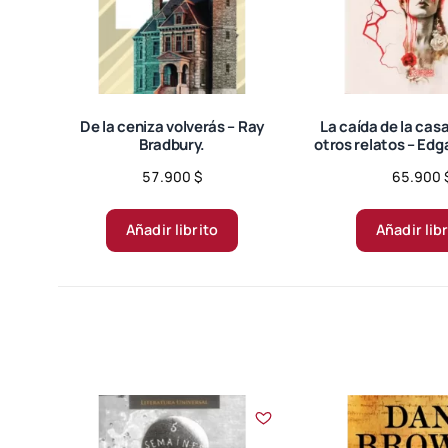
De la ceniza volverás – Ray
La caída de la cas
Bradbury.
otros relatos – Edg
57.900
$
65.900
Añadir librito
Añadir lib