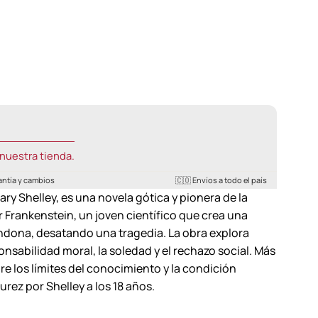
nuestra tienda.
antía y cambios
🇨🇴 Envíos a todo el país
ry Shelley, es una novela gótica y pionera de la
or Frankenstein, un joven científico que crea una
bandona, desatando una tragedia. La obra explora
sabilidad moral, la soledad y el rechazo social. Más
bre los límites del conocimiento y la condición
ez por Shelley a los 18 años.