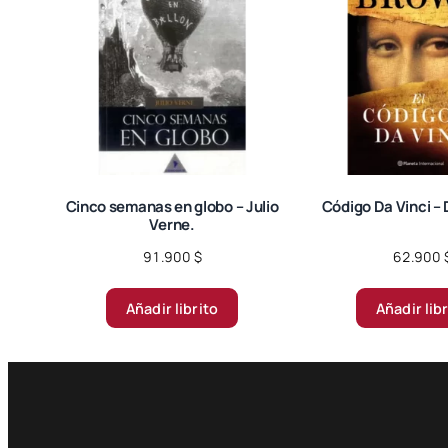
Cinco semanas en globo – Julio
Código Da Vinci –
Verne.
91.900
$
62.900
Añadir librito
Añadir lib