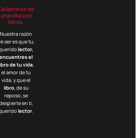
se
Celestinos de
pueden
una cita con
elegir
libros.
en
Nuestra razón
la
e ser es que tu,
página
querido
lector,
de
encuentres el
producto
libro de tu vida
,
el amor de tu
vida, y que el
libro
, de su
reposo, se
despierte en ti,
querido
lector
.