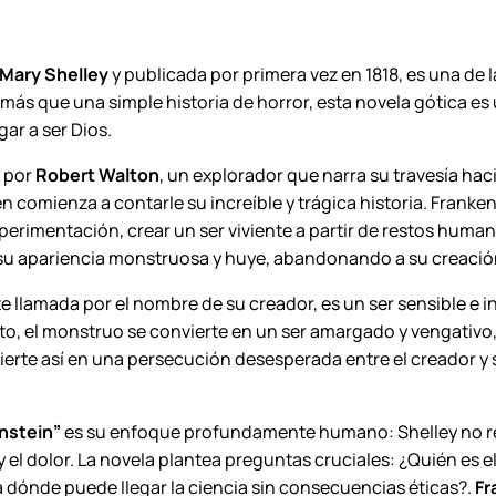
y
S
h
Mary Shelley
y publicada por primera vez en 1818, es una de la
e
más que una simple historia de horror, esta novela gótica es
l
gar a ser Dios.
l
s por
Robert Walton
, un explorador que narra su travesía hac
e
en comienza a contarle su increíble y trágica historia. Frank
y
 experimentación, crear un ser viviente a partir de restos hu
.
e su apariencia monstruosa y huye, abandonando a su creació
c
a
llamada por el nombre de su creador, es un ser sensible e i
n
o, el monstruo se convierte en un ser amargado y vengativo
t
nvierte así en una persecución desesperada entre el creador y
i
d
a
nstein”
es su enfoque profundamente humano: Shelley no retr
d
y el dolor. La novela plantea preguntas cruciales: ¿Quién es e
a dónde puede llegar la ciencia sin consecuencias éticas?.
Fr