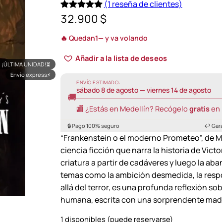
(1 reseña de clientes)
32.900
$
Valorado
1
5.00
sobre
🔥 Quedan
1
— y va volando
5 basado
en
Añadir a la lista de deseos
¡ÚLTIMA UNIDAD!
⏳
puntuación
Envío express
⚡
de cliente
ENVÍO ESTIMADO:
sábado 8 de agosto — viernes 14 de agosto
🚚
🏬 ¿Estás en Medellín? Recógelo
gratis
en 
🔒 Pago 100% seguro
↩️ Gar
“Frankenstein o el moderno Prometeo”, de Ma
ciencia ficción que narra la historia de Vict
criatura a partir de cadáveres y luego la a
temas como la ambición desmedida, la respon
allá del terror, es una profunda reflexión so
humana, escrita con una sorprendente madur
1 disponibles (puede reservarse)