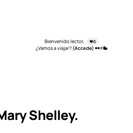
Bienvenido lector,
❤️0
¿Vamos a viajar?
(Accede) 🕶️⚡🐇
Mary Shelley.