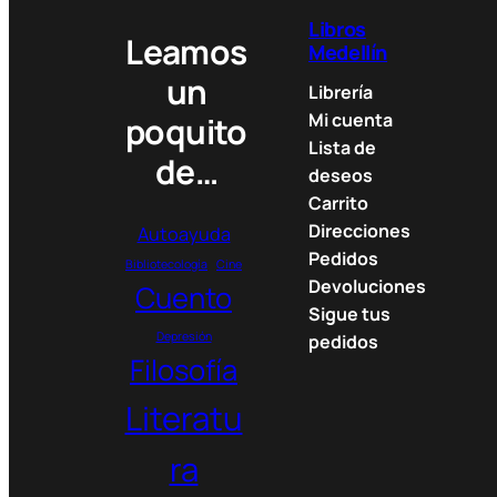
Libros
Leamos
Medellín
un
Librería
Mi cuenta
poquito
Lista de
de…
deseos
Carrito
Direcciones
Autoayuda
Pedidos
Bibliotecología
Cine
Devoluciones
Cuento
Sigue tus
Depresión
pedidos
Filosofía
Literatu
ra