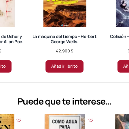
a de Usher y
La máquina del tiempo – Herbert
Colisión –
ar Allan Poe.
George Wells.
$
42.900
$
rito
Añadir librito
Aña
Puede que te interese…