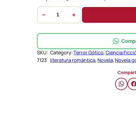
−
+
F
r
a
n
Compra
k
SKU:
Category:
Terror Gótico
, 
Ciencia Ficci
e
7123
literatura romántica
, 
Novela
, 
Novela g
n
s
Compárt
t
e
i
n
–
M
a
r