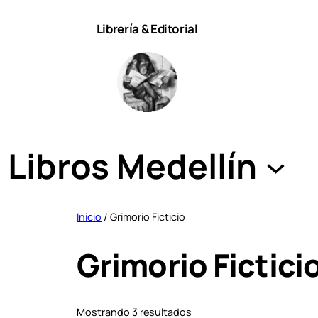
Saltar
Librería & Editorial
al
contenido
Libros Medellín
Inicio
/ Grimorio Ficticio
Grimorio Fictici
S
Mostrando 3 resultados