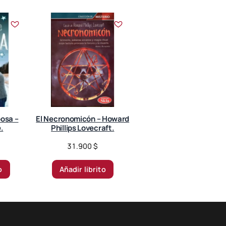
osa –
El Necronomicón – Howard
.
Phillips Lovecraft.
31.900
$
o
Añadir librito