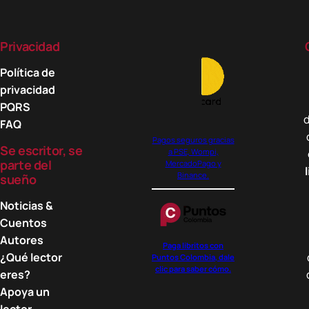
Privacidad
Política de
privacidad
PQRS
d
FAQ
Pagos seguros gracias
Se escritor, se
a PSE, Wompi,
parte del
MercadoPago y
Binance.
sueño
Noticias &
Cuentos
Autores
Paga libritos con
¿Qué lector
Puntos Colombia, dale
clic para saber cómo.
eres?
Apoya un
lector