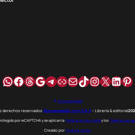
WhatsApp
Facebook
Hilos
Google
Telegram
Enlace
Correo
TikTok
Instagra
X
Link
Pi
Accesibilidad
os derechos reservados
librosmedellin.com S.A.S
– Librería & editorial
20
 protegido por reCAPTCHA y se aplican la
Política de privacidad
y los
Términos del se
Creado por
AndresLector