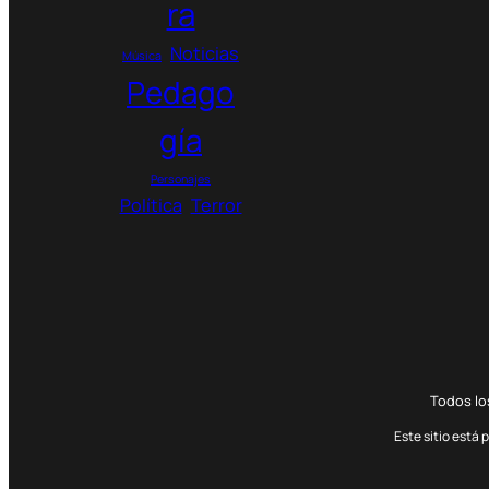
ra
Noticias
Música
Pedago
gía
Personajes
Política
Terror
Todos l
Este sitio está