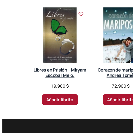
o
r
t
e
d
b
y
l
a
t
Libres en Prisión – Miryam
Corazón de marip
e
Escobar Melo.
Andrea Tomé
s
19.900
$
72.900
$
t
Añadir librito
Añadir librit