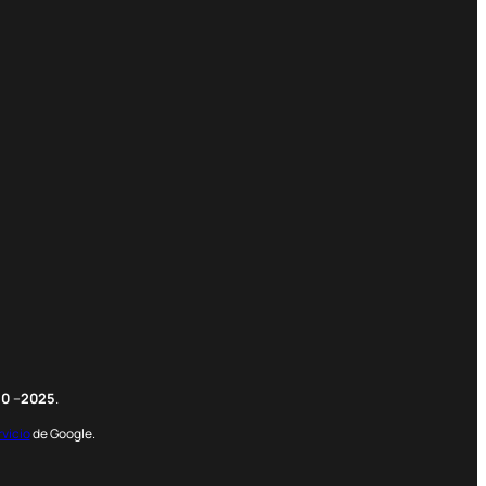
m
edIn
nterest
20
–
2025
.
rvicio
de Google.