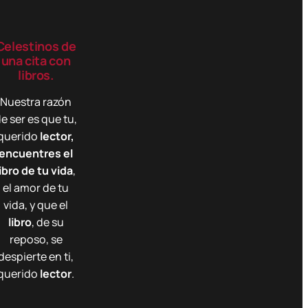
Celestinos de
una cita con
libros.
Nuestra razón
e ser es que tu,
querido
lector,
encuentres el
libro de tu vida
,
el amor de tu
vida, y que el
libro
, de su
reposo, se
despierte en ti,
querido
lector
.