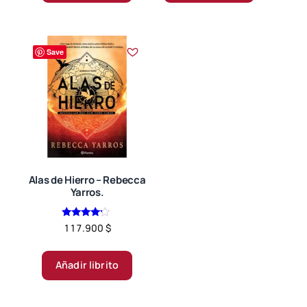
Save
Alas de Hierro – Rebecca
Yarros.
Valorado
117.900
$
en
4.00
de 5
Añadir librito