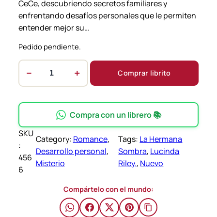
CeCe, descubriendo secretos familiares y
enfrentando desafíos personales que le permiten
entender mejor su…
Pedido pendiente.
−
+
Comprar librito
L
a
H
e
Compra con un librero 📚
r
SKU
m
Category:
Romance
, 
Tags:
La Hermana
:
a
Desarrollo personal
, 
Sombra
, 
Lucinda
456
n
Misterio
Riley.
, 
Nuevo
6
a
S
Compártelo con el mundo:
o
m