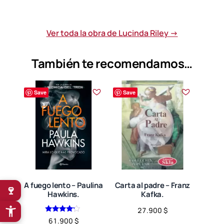
Ver toda la obra de Lucinda Riley →
También te recomendamos…
Save
Save
A fuego lento – Paulina
Carta al padre – Franz
🍷
Hawkins.
Kafka.
27.900
$
Valorado
61.900
$