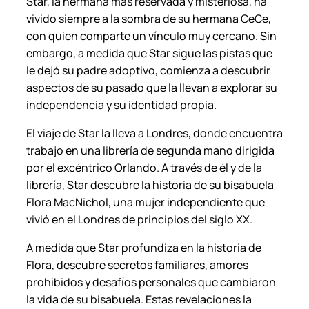
Star, la hermana más reservada y misteriosa, ha
a
vivido siempre a la sombra de su hermana CeCe,
n
con quien comparte un vínculo muy cercano. Sin
t
embargo, a medida que Star sigue las pistas que
i
le dejó su padre adoptivo, comienza a descubrir
d
aspectos de su pasado que la llevan a explorar su
a
independencia y su identidad propia.
d
El viaje de Star la lleva a Londres, donde encuentra
trabajo en una librería de segunda mano dirigida
por el excéntrico Orlando. A través de él y de la
librería, Star descubre la historia de su bisabuela
Flora MacNichol, una mujer independiente que
vivió en el Londres de principios del siglo XX.
A medida que Star profundiza en la historia de
Flora, descubre secretos familiares, amores
prohibidos y desafíos personales que cambiaron
la vida de su bisabuela. Estas revelaciones la