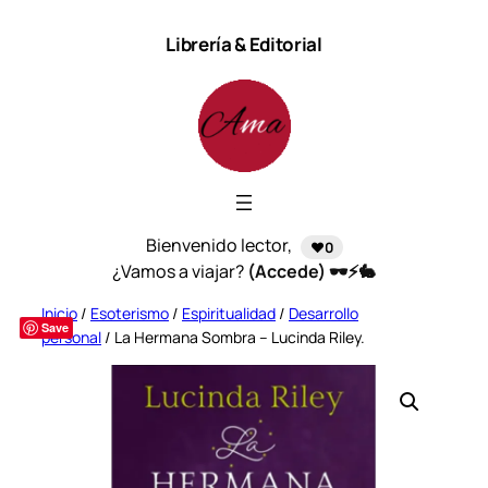
Saltar
Librería & Editorial
al
contenido
Bienvenido lector,
❤️0
¿Vamos a viajar?
(Accede) 🕶️⚡🐇
Inicio
/
Esoterismo
/
Espiritualidad
/
Desarrollo
Save
personal
/ La Hermana Sombra – Lucinda Riley.