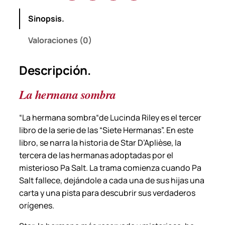
b
Sinopsis.
r
a
Valoraciones (0)
–
L
Descripción.
u
c
La hermana sombra
i
n
“La hermana sombra
“de Lucinda Riley es el tercer
d
libro de la serie de las “Siete Hermanas”. En este
a
libro, se narra la historia de Star D’Aplièse, la
R
tercera de las hermanas adoptadas por el
i
misterioso Pa Salt. La trama comienza cuando Pa
l
Salt fallece, dejándole a cada una de sus hijas una
e
carta y una pista para descubrir sus verdaderos
y
orígenes.
.
c