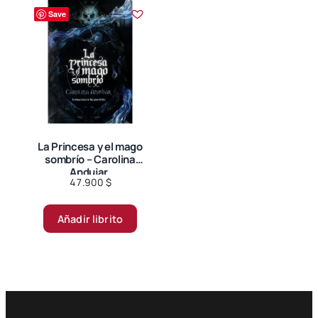
variantes.
Save
Las
opciones
se
pueden
elegir
en
la
página
La Princesa y el mago
sombrío – Carolina
de
Andujar.
producto
47.900
$
Añadir librito