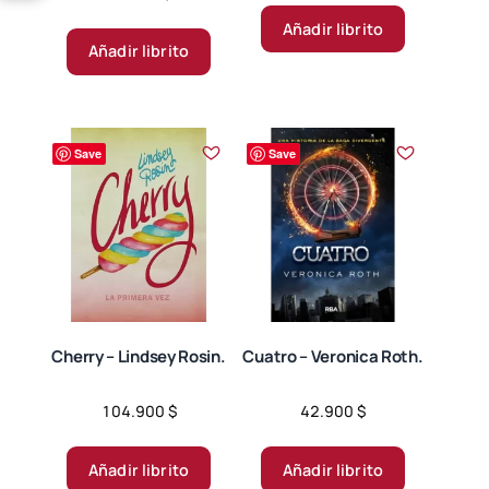
en
4.00
Añadir librito
de 5
Añadir librito
Save
Save
Cherry – Lindsey Rosin.
Cuatro – Veronica Roth.
104.900
$
42.900
$
Añadir librito
Añadir librito