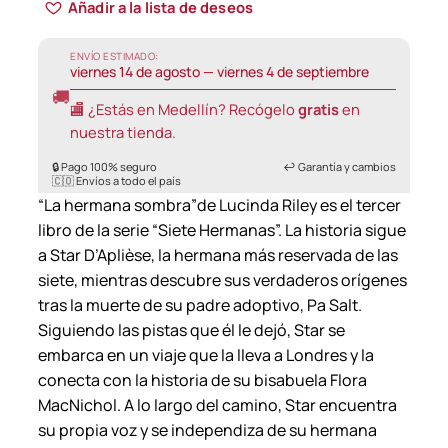
Añadir a la lista de deseos
ENVÍO ESTIMADO:
viernes 14 de agosto — viernes 4 de septiembre
🚚
🏬 ¿Estás en Medellín? Recógelo
gratis
en
nuestra tienda.
🔒 Pago 100% seguro
↩️ Garantía y cambios
🇨🇴 Envíos a todo el país
“La hermana sombra”de Lucinda Riley es el tercer
libro de la serie “Siete Hermanas”. La historia sigue
a Star D’Aplièse, la hermana más reservada de las
siete, mientras descubre sus verdaderos orígenes
tras la muerte de su padre adoptivo, Pa Salt.
Siguiendo las pistas que él le dejó, Star se
embarca en un viaje que la lleva a Londres y la
conecta con la historia de su bisabuela Flora
MacNichol. A lo largo del camino, Star encuentra
su propia voz y se independiza de su hermana