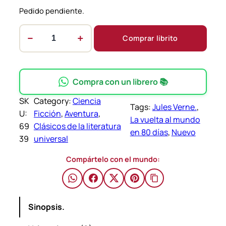
Pedido pendiente.
−
+
Comprar librito
L
a
v
u
Compra con un librero 📚
e
SK
Category:
Ciencia
l
Tags:
Jules Verne.
, 
U:
Ficción
, 
Aventura
, 
t
La vuelta al mundo
69
Clásicos de la literatura
a
en 80 días
, 
Nuevo
39
universal
a
l
Compártelo con el mundo:
m
u
n
Sinopsis.
d
o