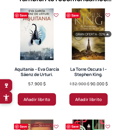
Save
Save
GRAN OFERTA -32%
🔥
Aquitania – Eva García
La Torre Oscura I –
Sáenz de Urturi.
Stephen King.
Original
Current
🍷
57.900
$
132.900
$
90.000
$
price
price
was:
is:
Añadir librito
Añadir librito
132.900 $.
90.000 $.
Save
Save