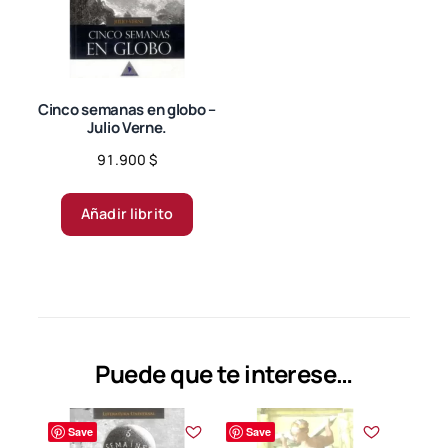
Cinco semanas en globo –
Julio Verne.
91.900
$
Añadir librito
Puede que te interese…
Save
Save