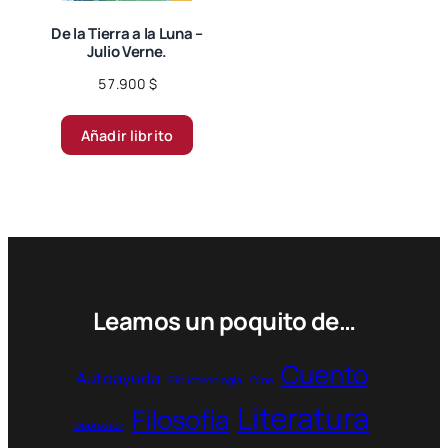
la
página
De la Tierra a la Luna –
Julio Verne.
de
producto
57.900
$
Añadir librito
Leamos un poquito de…
Cuento
Autoayuda
Bibliotecología
Cine
Literatura
Filosofía
Depresión