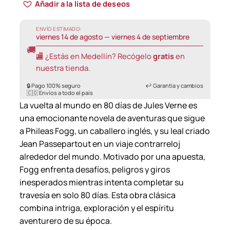
Añadir a la lista de deseos
ENVÍO ESTIMADO:
viernes 14 de agosto — viernes 4 de septiembre
🚚
🏬 ¿Estás en Medellín? Recógelo
gratis
en
nuestra tienda.
🔒 Pago 100% seguro
↩️ Garantía y cambios
🇨🇴 Envíos a todo el país
La vuelta al mundo en 80 días de Jules Verne es
una emocionante novela de aventuras que sigue
a Phileas Fogg, un caballero inglés, y su leal criado
Jean Passepartout en un viaje contrarreloj
alrededor del mundo. Motivado por una apuesta,
Fogg enfrenta desafíos, peligros y giros
inesperados mientras intenta completar su
travesía en solo 80 días. Esta obra clásica
combina intriga, exploración y el espíritu
aventurero de su época.