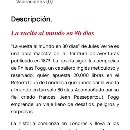
Valoraciones (0)
e
n
Descripción.
8
0
La vuelta al mundo en 80 días
d
í
“La vuelta al mundo en 80 días”
de Jules Verne es
a
una obra maestra de la literatura de aventuras
s
publicada en 1873. La novela sigue las peripecias
–
de Phileas Fogg, un caballero inglés meticuloso y
J
reservado, quien apuesta 20,000 libras en el
u
Reform Club de Londres a que puede dar la vuelta
l
al mundo en tan solo 80 días. Acompañado por su
e
fiel criado francés, Jean Passepartout, Fogg
s
emprende un viaje lleno de desafíos, peligros y
V
sorpresas.
e
r
La historia comienza en Londres y lleva a los
n