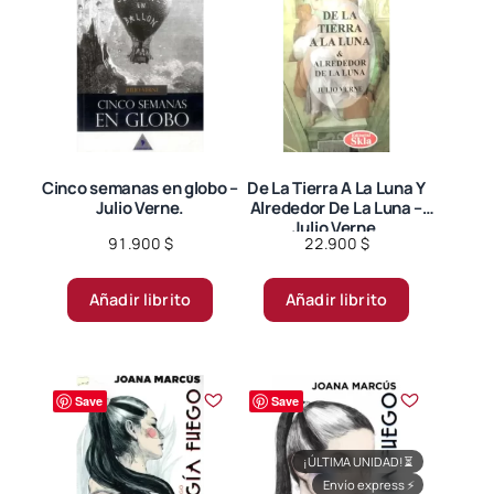
Cinco semanas en globo –
De La Tierra A La Luna Y
Julio Verne.
Alrededor De La Luna –
Julio Verne.
91.900
$
22.900
$
Añadir librito
Añadir librito
Save
Save
¡ÚLTIMA UNIDAD!
⏳
Envío express
⚡