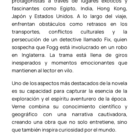
protagonistas a través de lugares exóticos y
e
fascinantes como Egipto, India, Hong Kong,
.
Japón y Estados Unidos. A lo largo del viaje,
c
enfrentan obstáculos como retrasos en los
a
transportes, conflictos culturales y la
n
persecución de un detective llamado Fix, quien
t
sospecha que Fogg está involucrado en un robo
i
en Inglaterra. La trama está llena de giros
d
inesperados y momentos emocionantes que
a
mantienen al lector en vilo.
d
Uno de los aspectos más destacados de la novela
es su capacidad para capturar la esencia de la
exploración y el espíritu aventurero de la época.
Verne combina su conocimiento científico y
geográfico con una narrativa cautivadora,
creando una obra que no solo entretiene, sino
que también inspira curiosidad por el mundo.