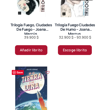
Trilogía Fuego, Ciudades
Trilogía Fuego Ciudades
De Fuego – Joana
De Humo – Joana
Marcús.
Marcus.
Price
39.900
$
32.900
$
–
93.900
$
range:
Este
32.900 $
Añadir librito
Escoge librito
producto
through
tiene
93.900 $
múltiples
variantes.
Save
Las
opciones
se
pueden
elegir
en