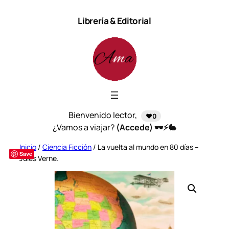
Saltar
Librería & Editorial
al
contenido
Bienvenido lector,
❤️0
¿Vamos a viajar?
(Accede) 🕶️⚡🐇
Inicio
/
Ciencia Ficción
/ La vuelta al mundo en 80 días –
Save
Jules Verne.