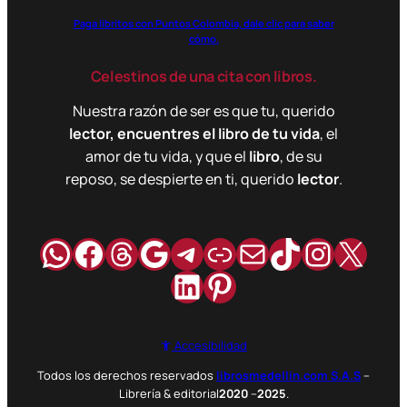
Paga libritos con Puntos Colombia, dale clic para saber
cómo.
Celestinos de una cita con libros.
Nuestra razón de ser es que tu, querido
lector, encuentres el libro de tu vida
, el
amor de tu vida, y que el
libro
, de su
reposo, se despierte en ti, querido
lector
.
WhatsApp
Facebook
Hilos
Google
Telegram
Enlace
Correo
TikTok
Instag
X
LinkedIn
Pinterest
Accesibilidad
Todos los derechos reservados
librosmedellin.com S.A.S
–
Librería & editorial
2020
–
2025
.