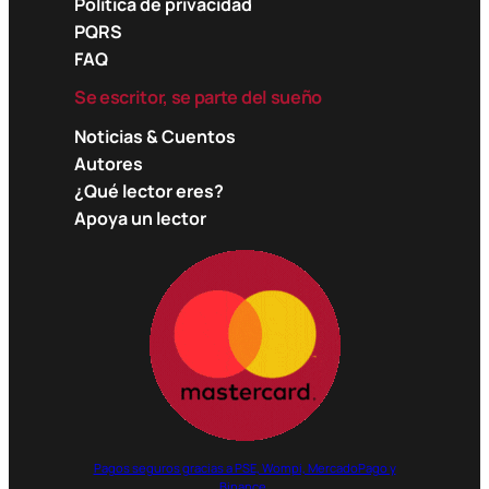
Política de privacidad
PQRS
FAQ
Se escritor, se parte del sueño
Noticias & Cuentos
Autores
¿Qué lector eres?
Apoya un lector
Pagos seguros gracias a PSE, Wompi, MercadoPago y
Binance.