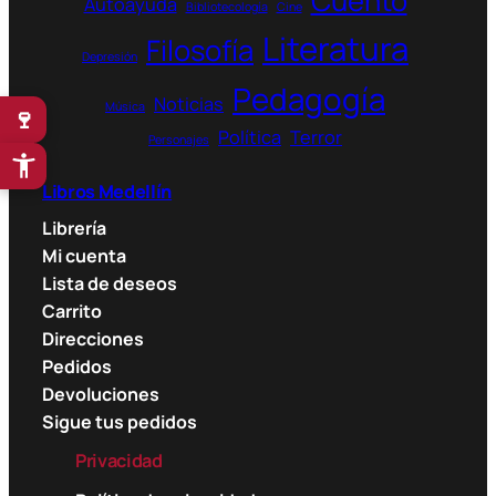
Cuento
Autoayuda
Bibliotecología
Cine
Literatura
Filosofía
Depresión
Pedagogía
Noticias
Música
🍷
Política
Terror
Personajes
Libros Medellín
Librería
Mi cuenta
Lista de deseos
Carrito
Direcciones
Pedidos
Devoluciones
Sigue tus pedidos
Privacidad