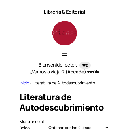
Saltar
Librería & Editorial
al
contenido
Bienvenido lector,
❤️0
¿Vamos a viajar?
(Accede) 🕶️⚡🐇
Inicio
/ Literatura de Autodescubrimiento
Literatura de
Autodescubrimiento
Mostrando el
único