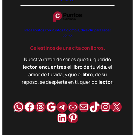
Paga libritos con Puntos Colombia, dale clic para saber
cómo.
Celestinos de una cita con libros.
Nuestra razón de ser es que tu, querido
lector, encuentres el libro de tu vida
, el
amor de tu vida, y que el
libro
, de su
reposo, se despierte en ti, querido
lector
.
WhatsApp
Facebook
Hilos
Google
Telegram
Enlace
Correo
TikTok
Instag
X
LinkedIn
Pinterest