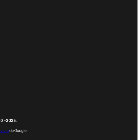
m
edIn
nterest
20
–
2025
.
rvicio
de Google.