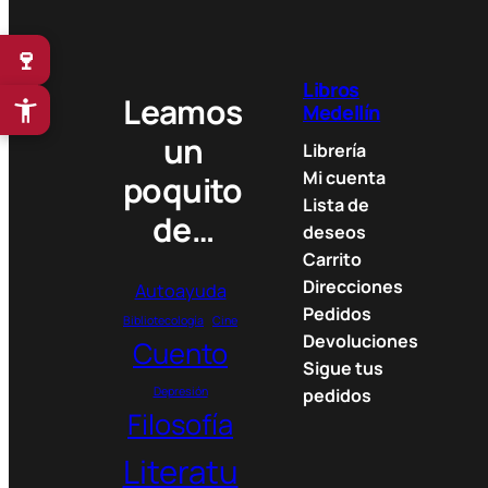
🍷
Libros
Leamos
Medellín
un
Librería
Mi cuenta
poquito
Lista de
de…
deseos
Carrito
Direcciones
Autoayuda
Pedidos
Bibliotecología
Cine
Devoluciones
Cuento
Sigue tus
Depresión
pedidos
Filosofía
Literatu