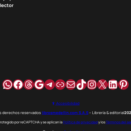
lector
WhatsApp
Facebook
Hilos
Google
Telegram
Enlace
Correo
TikTok
Instagra
X
Link
Pi
Accesibilidad
os derechos reservados
librosmedellin.com S.A.S
– Librería & editorial
20
 protegido por reCAPTCHA y se aplican la
Política de privacidad
y los
Términos del se