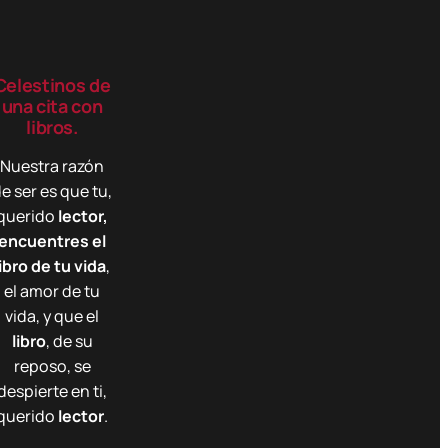
Celestinos de
una cita con
libros.
Nuestra razón
e ser es que tu,
querido
lector,
encuentres el
libro de tu vida
,
el amor de tu
vida, y que el
libro
, de su
reposo, se
despierte en ti,
querido
lector
.