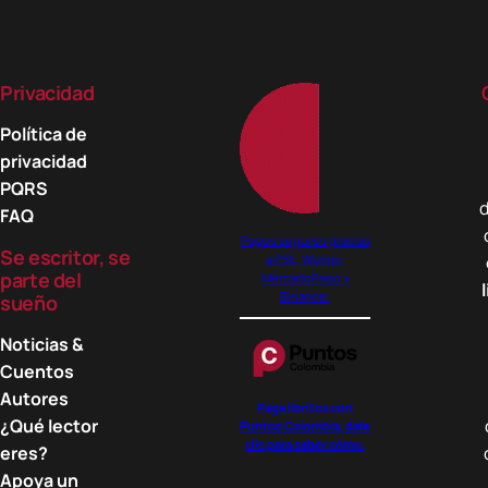
Privacidad
Política de
privacidad
PQRS
d
FAQ
Pagos seguros gracias
Se escritor, se
a PSE, Wompi,
parte del
MercadoPago y
Binance.
sueño
Noticias &
Cuentos
Autores
Paga libritos con
¿Qué lector
Puntos Colombia, dale
clic para saber cómo.
eres?
Apoya un