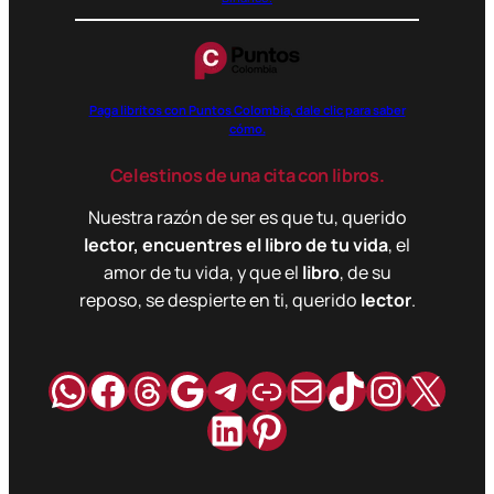
Paga libritos con Puntos Colombia, dale clic para saber
cómo.
Celestinos de una cita con libros.
Nuestra razón de ser es que tu, querido
lector, encuentres el libro de tu vida
, el
amor de tu vida, y que el
libro
, de su
reposo, se despierte en ti, querido
lector
.
WhatsApp
Facebook
Hilos
Google
Telegram
Enlace
Correo
TikTok
Instag
X
LinkedIn
Pinterest