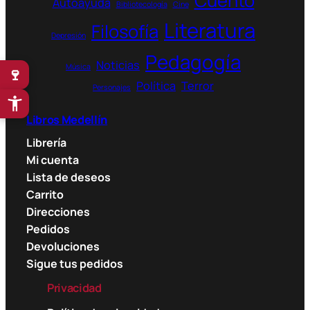
Cuento
Autoayuda
Bibliotecología
Cine
Literatura
Filosofía
Depresión
Pedagogía
Noticias
Música
🍷
Política
Terror
Personajes
Libros Medellín
Librería
Mi cuenta
Lista de deseos
Carrito
Direcciones
Pedidos
Devoluciones
Sigue tus pedidos
Privacidad