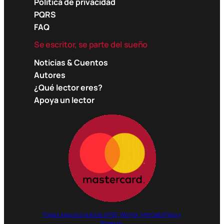
Política de privacidad
PQRS
FAQ
Se escritor, se parte del sueño
Noticias & Cuentos
Autores
¿Qué lector eres?
Apoya un lector
Pagos seguros gracias a PSE, Wompi, MercadoPago y
Binance.