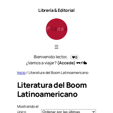
Saltar
Librería & Editorial
al
contenido
Bienvenido lector,
❤️0
¿Vamos a viajar?
(Accede) 🕶️⚡🐇
Inicio
/ Literatura del Boom Latinoamericano
Literatura del Boom
Latinoamericano
Mostrando el
único