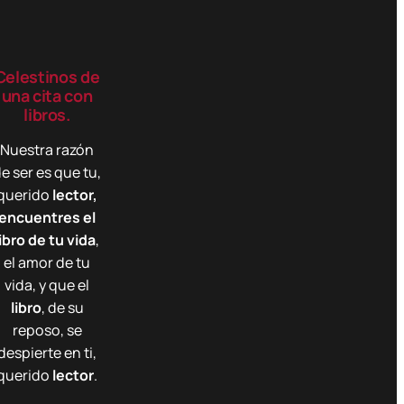
Celestinos de
una cita con
libros.
Nuestra razón
e ser es que tu,
querido
lector,
encuentres el
libro de tu vida
,
el amor de tu
vida, y que el
libro
, de su
reposo, se
despierte en ti,
querido
lector
.