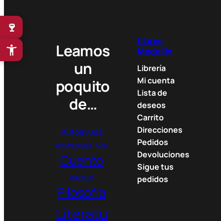
l
p
p
r
🍷
r
i
Libros
i
c
Leamos
Medellín
c
e
un
e
i
Librería
w
s
Mi cuenta
poquito
a
:
Lista de
de…
s
3
deseos
:
3
Carrito
3
9
Direcciones
Autoayuda
7
.
Pedidos
2
0
Bibliotecología
Cine
Devoluciones
Cuento
.
0
Sigue tus
9
0
Depresión
pedidos
0
Filosofía
0
$
.
Literatu
$