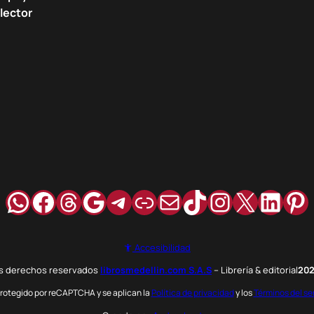
lector
WhatsApp
Facebook
Hilos
Google
Telegram
Enlace
Correo
TikTok
Instagra
X
Link
Pi
Accesibilidad
os derechos reservados
librosmedellin.com S.A.S
– Librería & editorial
20
 protegido por reCAPTCHA y se aplican la
Política de privacidad
y los
Términos del se