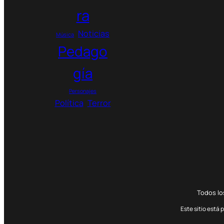
.
ra
Noticias
Música
Pedago
gía
Personajes
Política
Terror
Todos l
Este sitio está