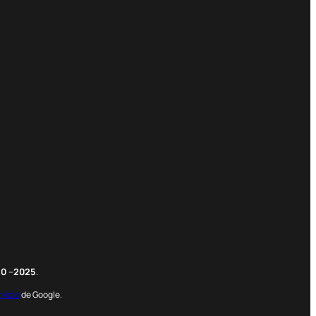
m
edIn
nterest
20
–
2025
.
rvicio
de Google.