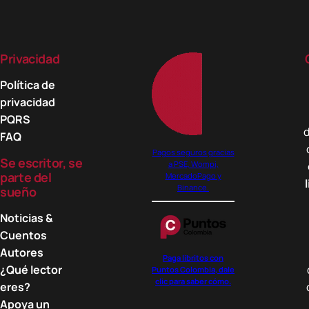
Privacidad
Política de
privacidad
PQRS
d
FAQ
Pagos seguros gracias
Se escritor, se
a PSE, Wompi,
parte del
MercadoPago y
Binance.
sueño
Noticias &
Cuentos
Autores
Paga libritos con
¿Qué lector
Puntos Colombia, dale
clic para saber cómo.
eres?
Apoya un