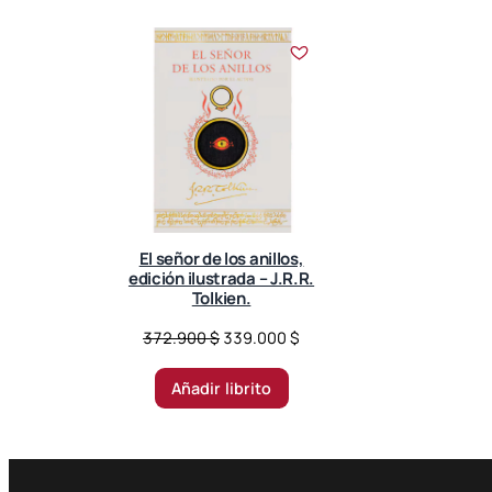
El señor de los anillos,
edición ilustrada – J.R.R.
Tolkien.
O
C
372.900
$
339.000
$
r
u
i
r
Añadir librito
g
r
i
e
n
n
a
t