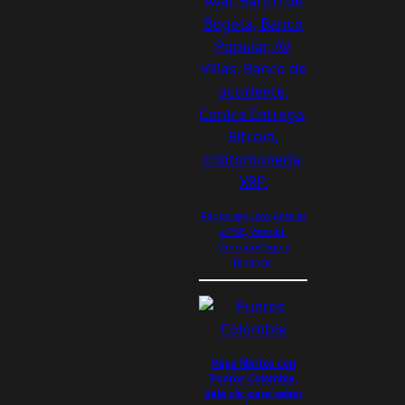
Pagos seguros gracias
a PSE, Wompi,
MercadoPago y
Binance.
Paga libritos con
Puntos Colombia,
dale clic para saber