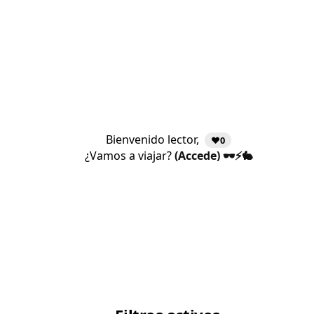
Bienvenido lector,
❤️0
¿Vamos a viajar?
(Accede) 🕶️⚡🐇