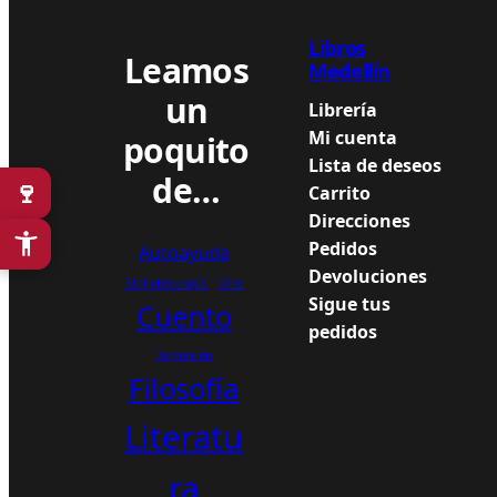
Libros
Leamos
Medellín
un
Librería
Mi cuenta
poquito
Lista de deseos
de…
🍷
Carrito
Direcciones
Pedidos
Autoayuda
Devoluciones
Bibliotecología
Cine
Sigue tus
Cuento
pedidos
Depresión
Filosofía
Literatu
ra