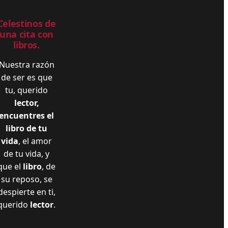
Celestinos de
una cita con
libros.
Nuestra razón
de ser es que
tu, querido
lector,
encuentres el
libro de tu
vida
, el amor
de tu vida, y
que el
libro
, de
su reposo, se
despierte en ti,
querido
lector
.