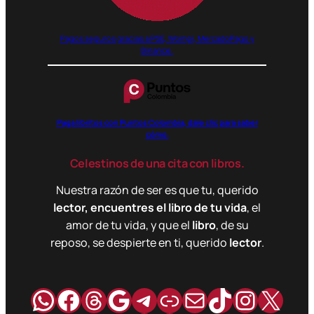
Pagos seguros gracias a PSE, Wompi, MercadoPago y
Binance.
Paga libritos con Puntos Colombia, dale clic para saber
cómo.
Celestinos de una cita con libros.
Nuestra razón de ser es que tu, querido
lector, encuentres el libro de tu vida
, el
amor de tu vida, y que el
libro
, de su
reposo, se despierte en ti, querido
lector
.
WhatsApp
Facebook
Hilos
Google
Telegram
Enlace
Correo
TikTok
Instag
X