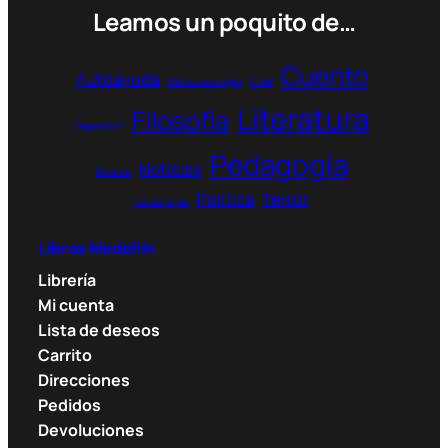
Leamos un poquito de…
e
g
o
Cuento
Autoayuda
Bibliotecología
Cine
r
í
Literatura
Filosofía
Depresión
a
Pedagogía
Noticias
Música
Política
Terror
Personajes
Libros Medellín
Librería
Mi cuenta
Lista de deseos
Carrito
Direcciones
Pedidos
Devoluciones