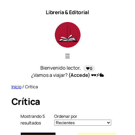
Saltar
Librería & Editorial
al
contenido
Bienvenido lector,
❤️0
¿Vamos a viajar?
(Accede) 🕶️⚡🐇
Inicio
/ Crítica
Crítica
Mostrando 5
Ordenar por
S
resultados
o