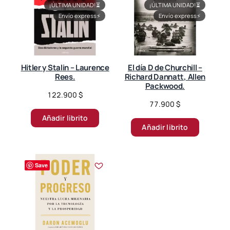
¡ÚLTIMA UNIDAD!
⏳
¡ÚLTIMA UNIDAD!
⏳
Envío express
⚡
Envío express
⚡
Hitler y Stalin – Laurence
El día D de Churchill –
Rees.
Richard Dannatt, Allen
Packwood.
122.900
$
77.900
$
Añadir librito
Añadir librito
Save