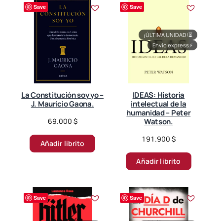
r
Save
Save
t
e
d
¡ÚLTIMA UNIDAD!
⏳
b
Envío express
⚡
y
l
a
t
La Constitución soy yo –
IDEAS: Historia
e
J. Mauricio Gaona.
intelectual de la
s
humanidad – Peter
t
69.000
$
Watson.
191.900
$
Añadir librito
Añadir librito
Save
Save