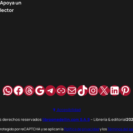
Apoya un
lector
WhatsApp
Facebook
Hilos
Google
Telegram
Enlace
Correo
TikTok
Instagra
X
Link
Pi
Accesibilidad
os derechos reservados
librosmedellin.com S.A.S
– Librería & editorial
20
 protegido por reCAPTCHA y se aplican la
Política de privacidad
y los
Términos del se