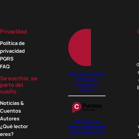
Privacidad
Política de
privacidad
PQRS
d
FAQ
Pagos seguros gracias
Se escritor, se
a PSE, Wompi,
parte del
MercadoPago y
Binance.
sueño
Noticias &
Cuentos
Autores
Paga libritos con
¿Qué lector
Puntos Colombia, dale
clic para saber cómo.
eres?