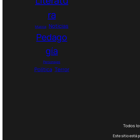
Literatu
ra
Noticias
Música
Pedago
gía
Personajes
Política
Terror
Todos l
Este sitio está