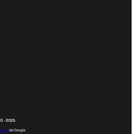
m
edIn
nterest
20
–
2025
.
rvicio
de Google.