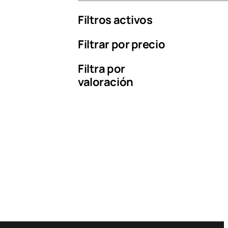
l
Filtros activos
i
g
Filtrar por precio
e
u
n
Filtra por
a
valoración
c
a
t
e
g
o
r
í
a