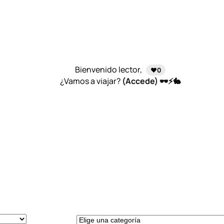
Bienvenido lector,
❤️0
¿Vamos a viajar?
(Accede) 🕶️⚡🐇
E