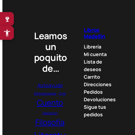
🍷
Libros
Leamos
Medellín
un
Librería
Mi cuenta
poquito
Lista de
de…
deseos
Carrito
Direcciones
Autoayuda
Pedidos
Bibliotecología
Cine
Devoluciones
Cuento
Sigue tus
Depresión
pedidos
Filosofía