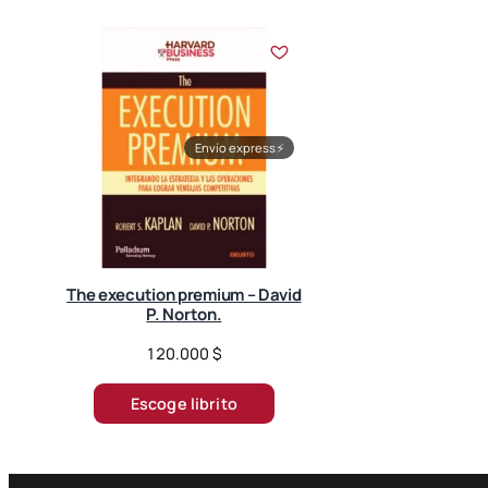
Envío express
⚡
The execution premium – David
P. Norton.
120.000
$
Escoge librito