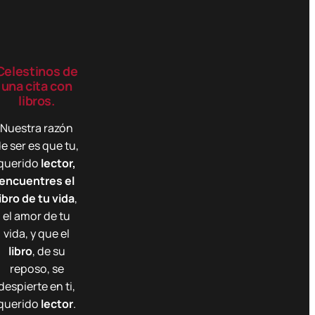
Celestinos de
una cita con
libros.
Nuestra razón
e ser es que tu,
querido
lector,
encuentres el
libro de tu vida
,
el amor de tu
vida, y que el
libro
, de su
reposo, se
despierte en ti,
querido
lector
.