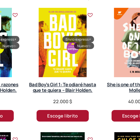
 express
⚡
Envío express
⚡
Nuevo
✨
Nuevo
✨
s razones
Bad Boy’s Girl 1: Te odiaré hasta
She is one of th
r Holden.
que te quiera – Blair Holden.
Molle
22.000
$
40.0
to
Escoge librito
Escoge l