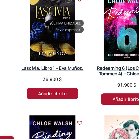
¡ÚLTIMA UNIDAD!
⏳
Envío express
⚡
Lascivia. Libro 1 – Eva Muñoz.
Redeeming 6 (Los C
Tommen 4) – Chloe
36.900
$
91.900
$
Añadir librito
Añadir libri