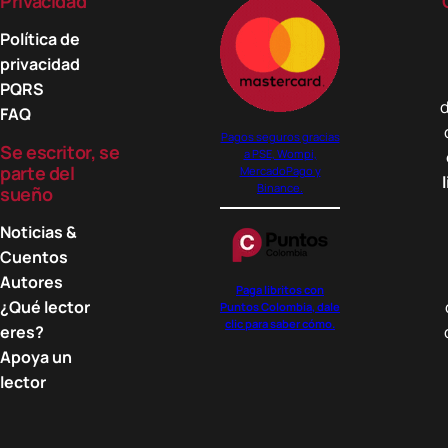
Privacidad
Política de
privacidad
PQRS
d
FAQ
Pagos seguros gracias
Se escritor, se
a PSE, Wompi,
parte del
MercadoPago y
Binance.
sueño
Noticias &
Cuentos
Autores
Paga libritos con
¿Qué lector
Puntos Colombia, dale
clic para saber cómo.
eres?
Apoya un
lector