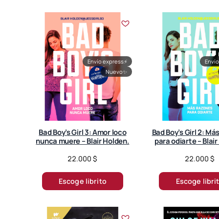
o
r
t
e
d
Envío express
⚡
Envío
b
Nuevo
✨
y
l
a
t
e
s
Bad Boy’s Girl 3: Amor loco
Bad Boy’s Girl 2: Má
nunca muere – Blair Holden.
para odiarte – Blai
t
22.000
$
22.000
$
Escoge librito
Escoge libri