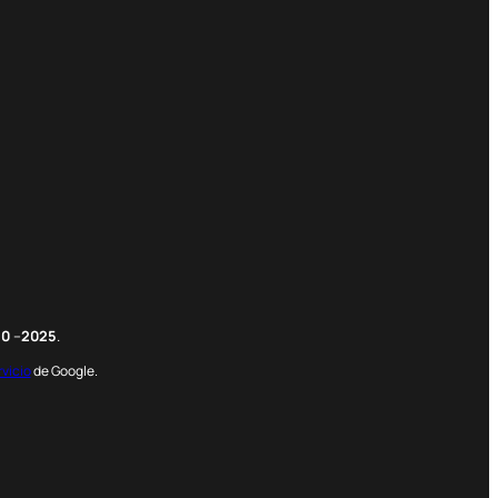
m
edIn
nterest
20
–
2025
.
rvicio
de Google.