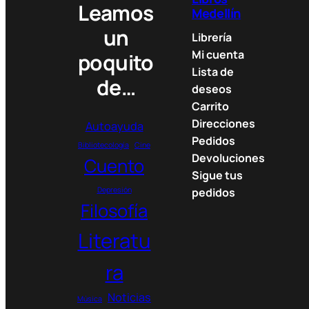
Leamos
3
Medellín
5
un
Librería
.
Mi cuenta
0
poquito
0
Lista de
de…
0
deseos
Carrito
$
Direcciones
Autoayuda
t
Pedidos
Bibliotecología
Cine
h
Devoluciones
Cuento
r
Sigue tus
o
Depresión
pedidos
u
Filosofía
g
h
Literatu
8
4
ra
.
0
Noticias
Música
0