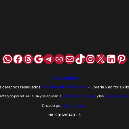
WhatsApp
Facebook
Hilos
Google
Telegram
Enlace
Correo
TikTok
Instagra
X
Link
Pi
Accesibilidad
os derechos reservados
librosmedellin.com S.A.S
– Librería & editorial
20
 protegido por reCAPTCHA y se aplican la
Política de privacidad
y los
Términos del se
Creado por
AndresLector
Nit:
901696149
– 3