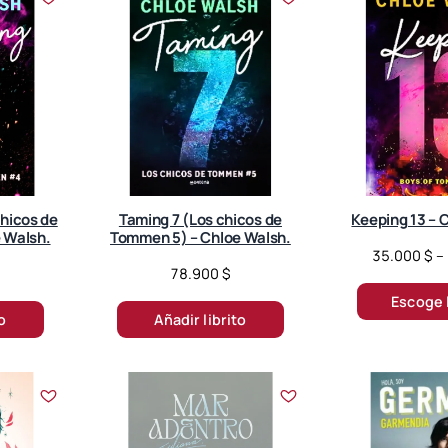
hicos de
Taming 7 (Los chicos de
Keeping 13 – 
 Walsh.
Tommen 5) – Chloe Walsh.
35.000
$
–
78.900
$
Escoge l
to
Añadir librito