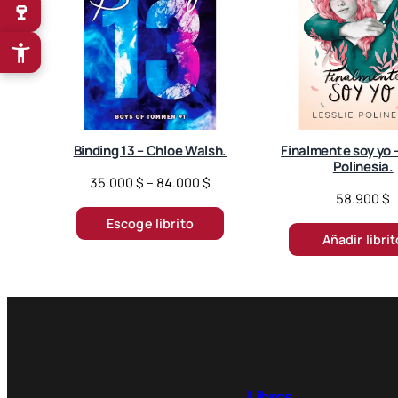
🍷
Binding 13 – Chloe Walsh.
Finalmente soy yo –
Polinesia.
P
35.000
$
–
84.000
$
58.900
$
r
i
Escoge librito
Añadir libri
c
e
r
a
n
g
e
:
Libros