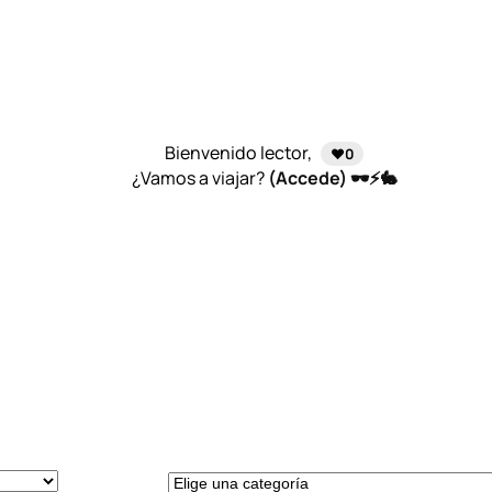
Bienvenido lector,
❤️0
¿Vamos a viajar?
(Accede) 🕶️⚡🐇
E