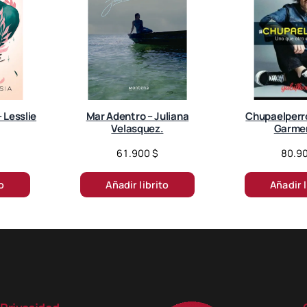
 Lesslie
Mar Adentro – Juliana
Chupaelperr
Velasquez.
Garme
61.900
$
80.9
to
Añadir librito
Añadir l