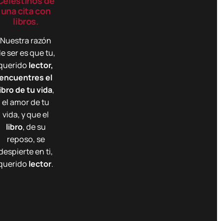
Celestinos de
.
una cita con
0
libros.
0
0
Nuestra razón
e ser es que tu,
$
querido
lector,
encuentres el
libro de tu vida
,
el amor de tu
vida, y que el
libro
, de su
reposo, se
despierte en ti,
querido
lector
.