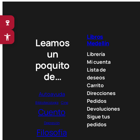
🍷
Libros
Leamos
Medellín
un
Librería
Mi cuenta
poquito
Lista de
de…
deseos
Carrito
Direcciones
Autoayuda
Pedidos
Bibliotecología
Cine
Devoluciones
Cuento
Sigue tus
Depresión
pedidos
Filosofía