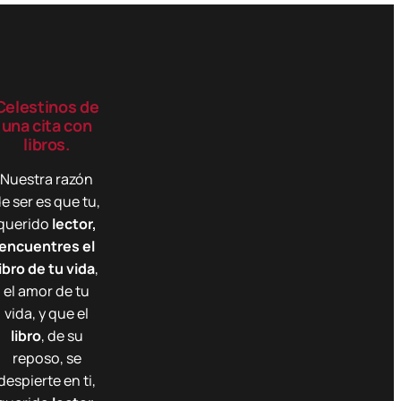
Celestinos de
una cita con
libros.
Nuestra razón
e ser es que tu,
querido
lector,
encuentres el
libro de tu vida
,
el amor de tu
vida, y que el
libro
, de su
reposo, se
despierte en ti,