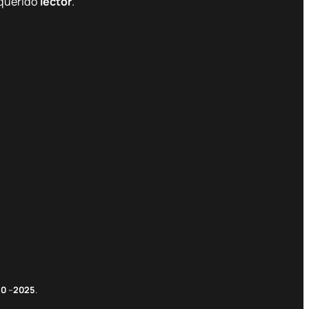
querido
lector
.
m
edIn
nterest
20
–
2025
.