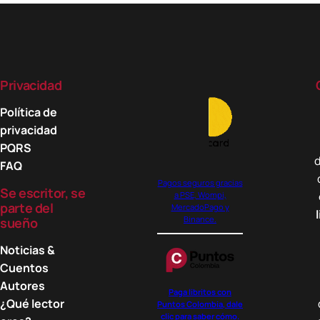
Privacidad
Política de
privacidad
PQRS
d
FAQ
Pagos seguros gracias
Se escritor, se
a PSE, Wompi,
parte del
MercadoPago y
Binance.
sueño
Noticias &
Cuentos
Autores
Paga libritos con
¿Qué lector
Puntos Colombia, dale
clic para saber cómo.