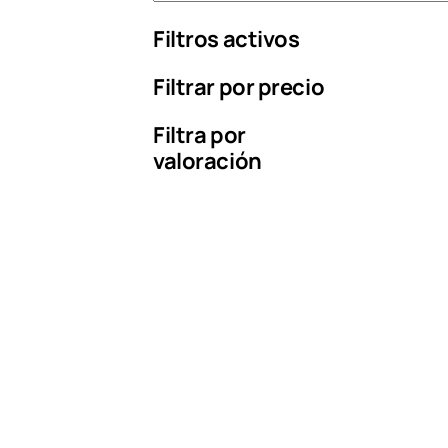
l
Filtros activos
i
g
Filtrar por precio
e
u
n
Filtra por
a
valoración
c
a
t
e
g
o
r
í
a