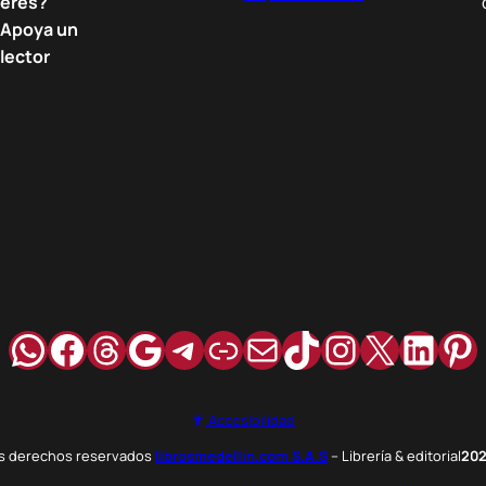
eres?
Apoya un
lector
WhatsApp
Facebook
Hilos
Google
Telegram
Enlace
Correo
TikTok
Instagra
X
Link
Pi
Accesibilidad
os derechos reservados
librosmedellin.com S.A.S
– Librería & editorial
20