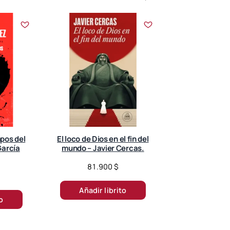
mpos del
El loco de Dios en el fin del
García
mundo – Javier Cercas.
81.900
$
Añadir librito
to