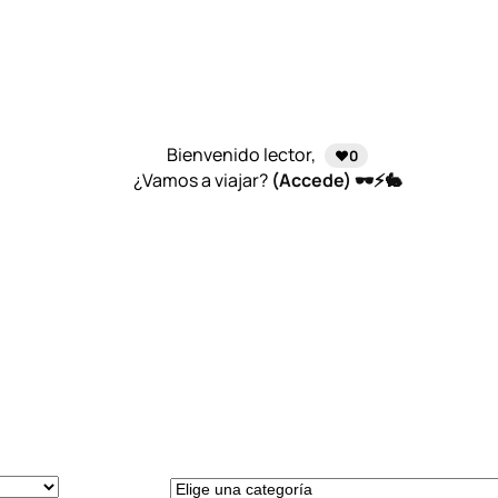
Bienvenido lector,
❤️0
¿Vamos a viajar?
(Accede) 🕶️⚡🐇
E